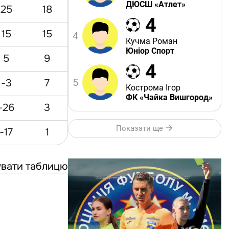
ДЮСШ «Атлет»
25
18
4
15
15
4
Кучма Роман
Юніор Спорт
5
9
4
-3
7
5
Кострома Ігор
ФК «Чайка Вишгород»
-26
3
Показати ще
-17
1
вати таблицю