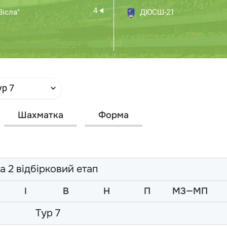
4
ісла"
ДЮСШ-21
ур 7
Шахматка
Форма
а 2 відбірковий етап
I
В
Н
П
М3—МП
Тур 7