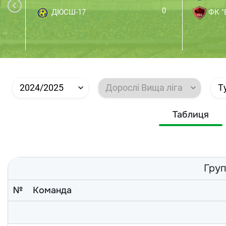
0
ДЮСШ-17
ФК "В
2024/2025
Дорослі Вища ліга
Т
Таблиця
Груп
№
Команда