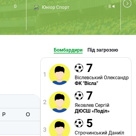
0
8
Юніор Спорт
Бомбардири
Під загрозою
7
1
Віслевський Олександр
ФК "Вісла"
7
2
Яковлев Сергій
ДЮСШ «Поділ»
Р
O
5
3
Строчинський Даниїл