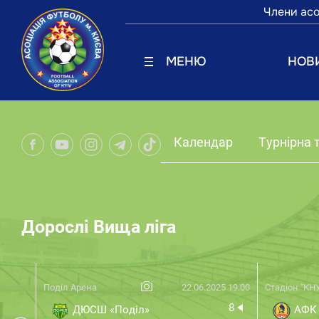
Члени асо
МЕНЮ
НОВ
Календар
Турнірна 
Дорослі Вища ліга
Поділ Арена
22.06.2025 19:00
Стадіон "КН
8
ДЮСШ «Поділ»
АФК 