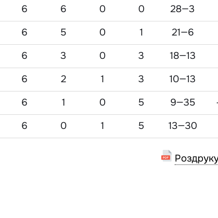
6
6
0
0
28—3
6
5
0
1
21—6
6
3
0
3
18—13
6
2
1
3
10—13
6
1
0
5
9—35
6
0
1
5
13—30
Роздруку