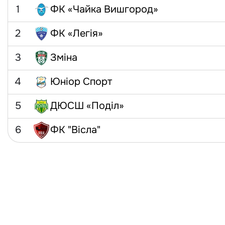
1
ФК «Чайка Вишгород»
2
ФК «Легія»
3
Зміна
4
Юніор Спорт
5
ДЮСШ «Поділ»
6
ФК "Вісла"