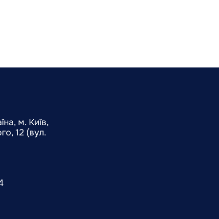
на, м. Київ,
о, 12 (вул.
4