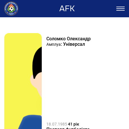
AFK
Соломко Олександр
: Універсал
Амплуа
18.07.1985
41 рік