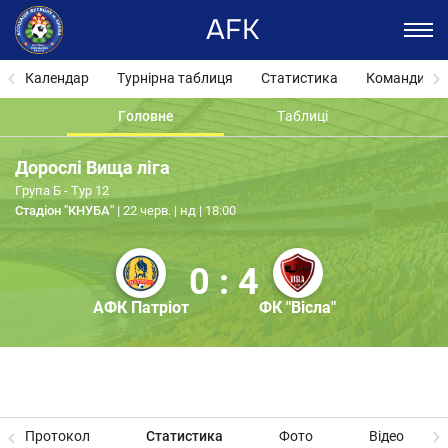
AFK
Календар
Турнірна таблиця
Статистика
Команди
Головне
Таблиці
Дорослі Вища ліга
Група Б - Тур 12
Стадіон "КНУБА"
22 черв. | нд | 18:00
0 : 4
АФК Патріот
ФК "Вісла"
Протокол
Статистика
Фото
Відео