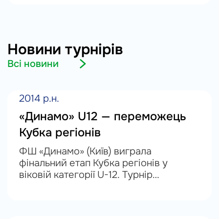
розглянуто і прийнято ряд рішень з
питань поточної діяльності Асоціації,
зокрема затверджено:...
Новини турнірів
Всі новини
2014 р.н.
«Динамо» U12 — переможець
Кубка регіонів
ФШ «Динамо» (Київ) виграла
фінальний етап Кубка регіонів у
віковій категорії U-12. Турнір
завершився в Городку на
Тернопільщині. У боротьбі за трофей
зіграли найкращі дитячі команди з