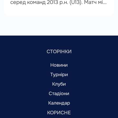
серед команд 2013 р.н. (U13). Матч між
«Динамо» та «Локомотивом»
завершився з рахунком 4:0 на
користь біло-синіх. Переможців та...
СТОРІНКИ
Новини
Турніри
Клуби
Стадіони
Календар
КОРИСНЕ