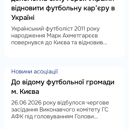
відновити футбольну кар’єру в
Україні
Український футболіст 2011 року
народження Марк Ахметгарєєв
повернувся до Києва та відновив
участь у змаганнях після вимушеної
еміграції до Німеччини. У поверненні
гравця до українського футболу
посприяла Асоціація футболу м....
Новини асоціації
До відому футбольної громади
м. Києва
26.06 2026 року відбулося чергове
засідання Виконавчого комітету ГС
АФК під головуванням Голови
Асоціації Ігоря Кочетова де було