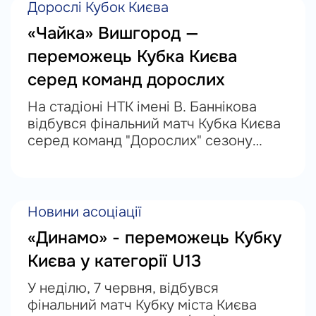
усієї країни —...
Дорослі Кубок Києва
«Чайка» Вишгород —
переможець Кубка Києва
серед команд дорослих
На стадіоні НТК імені В. Баннікова
відбувся фінальний матч Кубка Києва
серед команд "Дорослих" сезону
2025/26. У головному поєдинку
змагань зійшлись «Чайка» Вишгород
та КДЮСШ «Ніка-Ребел». У
напруженій боротьбі з...
Новини асоціації
«Динамо» - переможець Кубку
Києва у категорії U13
У неділю, 7 червня, відбувся
фінальний матч Кубку міста Києва