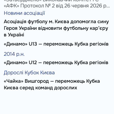
«АФК» Протокол № 2 від 26 червня 2026 р.
№ Клуб(Команда) Час заявки
Новини асоціації
03.08.2026 (понеділок) 1 ФК Красна, Інтер,
Асоціація футболу м. Києва допомогла сину
Верес-Ірпінь 10.00-12.00 2 Десна, Пантера
Героя України відновити футбольну кар’єру
12.00-14.00 3...
в Україні
«Динамо» U13 — переможець Кубка регіонів
2014 р.н.
«Динамо» U12 — переможець Кубка регіонів
Дорослі Кубок Києва
«Чайка» Вишгород — переможець Кубка
Києва серед команд дорослих