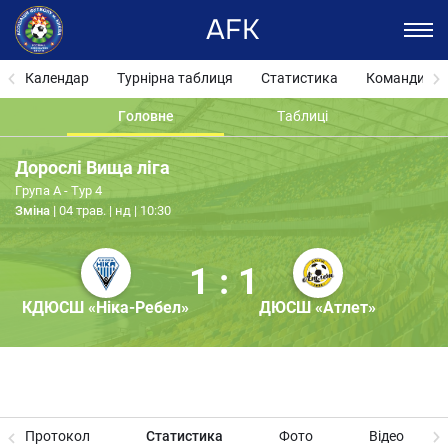
AFK
Календар
Турнірна таблиця
Статистика
Команди
Головне
Таблиці
Дорослі Вища ліга
Група А - Тур 4
Зміна
04 трав. | нд | 10:30
1 : 1
КДЮСШ «Ніка-Ребел»
ДЮСШ «Атлет»
Протокол
Статистика
Фото
Відео