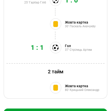
1 : 0
25'
Гарбар Гліб
Жовта картка
30'
Паскаль Акачукву
1 : 1
Гол
37'
Стрілець Артем
2 тайм
Жовта картка
80'
Крицький Олександр