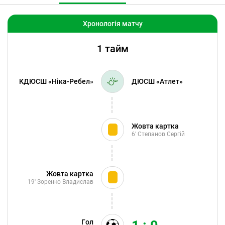
Хронологія матчу
1 тайм
КДЮСШ «Ніка-Ребел»
ДЮСШ «Атлет»
Жовта картка
6'
Степанов Сергій
Жовта картка
19'
Зоренко Владислав
Гол