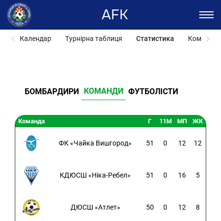
AFK
Календар
Турнірна таблиця
Статистика
Команди
КОМАНДИ
БОМБАРДИРИ
ФУТБОЛІСТИ
Команда
Г
11M
МП
ЖК
ФК «Чайка Вишгород»
51
0
12
12
КДЮСШ «Ніка-Ребел»
51
0
16
5
ДЮСШ «Атлет»
50
0
12
8