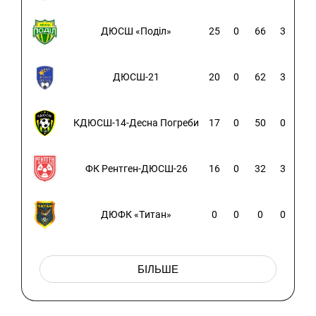
ДЮСШ «Поділ»
25
0
66
3
ДЮСШ-21
20
0
62
3
КДЮСШ-14-Десна Погреби
17
0
50
0
ФК Рентген-ДЮСШ-26
16
0
32
3
ДЮФК «Титан»
0
0
0
0
БІЛЬШЕ