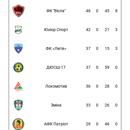
ФК "Вісла"
46
0
45
8
Юніор Спорт
42
0
21
3
ФК «Легія»
37
0
15
3
ДЮСШ-17
37
0
59
0
Локомотив
36
0
28
0
Зміна
33
0
26
0
АФК Патріот
29
0
46
0