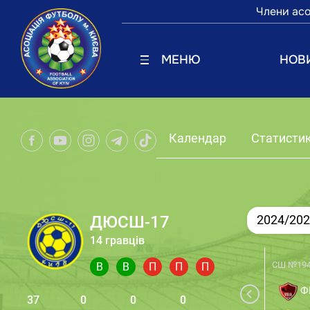
Члени асо
МЕНЮ
НОВ
Календар
Статисти
ДЮСШ-17
2024/20
14 гравців
СШ №19
В
В
П
П
П
ФК
37
0
0
0