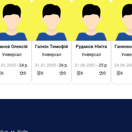
ванов Олексій
Галкін Тимофій
Рудаков Нікіта
Ганенко
Універсал
Універсал
Універсал
Унів
.02.2002
- 24 р.
31.01.2000
- 26 р.
21.06.2001
- 25 р.
24.06.20
6
0
6
0
6
0
6