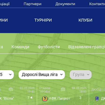
ціації
Партнери
Документи
Контакт
ИНИ
ТУРНІРИ
КЛУБИ
ка
Команди
Футболісти
Відзаявлені гравці
25
Дорослі Вища ліга
Група
02.05.2025
Стадіон
04.05.2025
4
ДЮСШ-1
19:45
"КНУБА"
18:00
7
3
 "Вісла"
АФК Патріот
Д