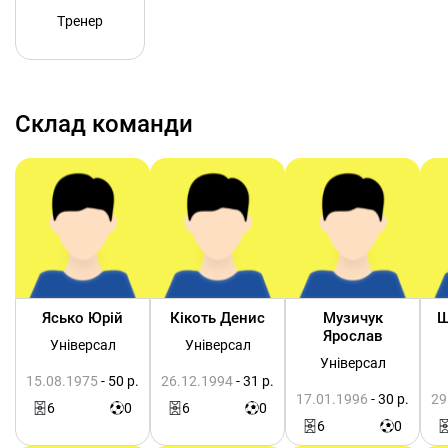
Тренер
Склад команди
Ясько Юрій
Кікоть Денис
Музичук
Ш
Ярослав
Універсал
Універсал
Універсал
15.08.1975
- 50 р.
26.12.1994
- 31 р.
17.01.1996
- 30 р.
29
6
0
6
0
6
0