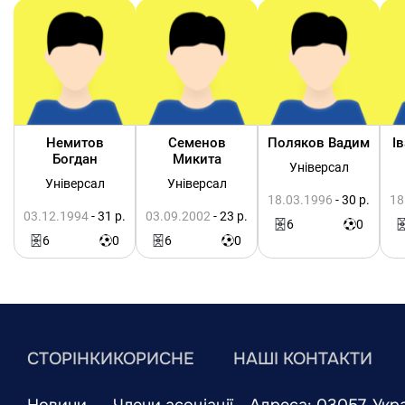
Немитов
Семенов
Поляков Вадим
І
Богдан
Микита
Універсал
Універсал
Універсал
18.03.1996
- 30 р.
18
03.12.1994
- 31 р.
03.09.2002
- 23 р.
6
0
6
0
6
0
СТОРІНКИ
КОРИСНЕ
НАШІ КОНТАКТИ