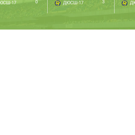
0
3
ЮСШ-17
ДЮСШ-17
Д