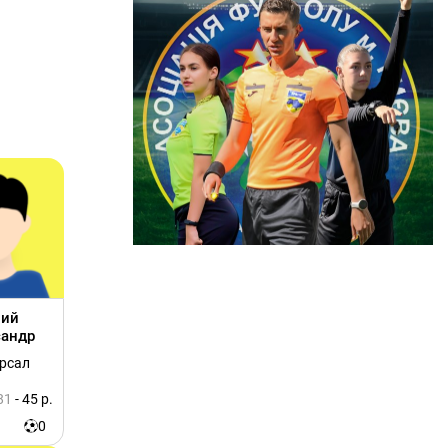
лий
сандр
ерсал
81
- 45 р.
0