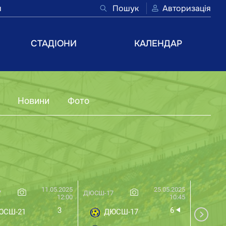
и
Пошук
Авторизація
СТАДІОНИ
КАЛЕНДАР
Новини
Фото
11.05.2025
25.05.2025
7
ДЮСШ-17
ДЮСШ-17
12:00
10:45
3
6
ЮСШ-21
ДЮСШ-17
ДЮ