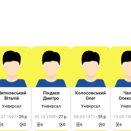
ипновський
Ліндаєв
Колосовський
Ча
Віталій
Дмитро
Олег
Олек
Універсал
Універсал
Універсал
Унів
.07.1997
- 29 р.
25.10.1998
- 27 р.
09.03.1971
- 55 р.
15.05.19
6
0
6
0
6
0
6