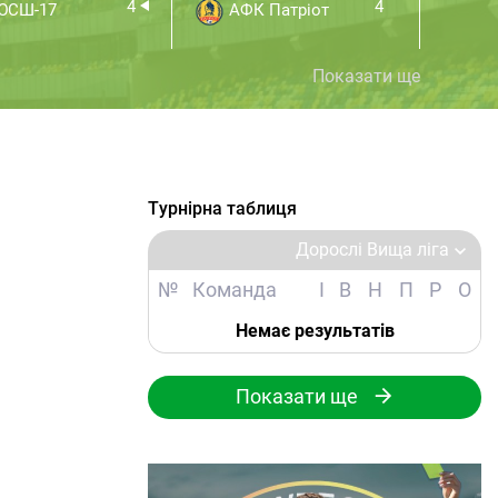
4
4
ЮСШ-17
АФК Патріот
ДЮ
Показати ще
Турнірна таблиця
Дорослі Вища ліга
№
Команда
І
В
Н
П
Р
О
Немає результатів
Показати ще