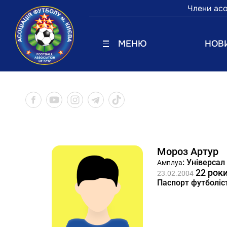
Члени асо
МЕНЮ
НОВ
Мороз Артур
: Універсал
Амплуа
22 рок
23.02.2004
Паспорт футболіс