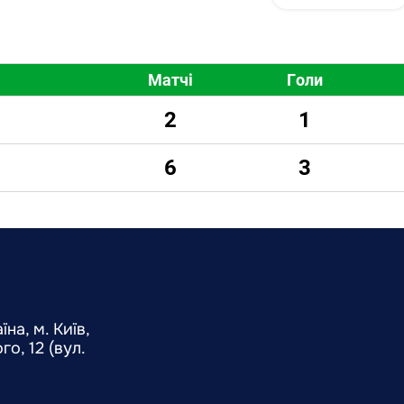
Матчі
Голи
2
1
6
3
на, м. Київ,
о, 12 (вул.