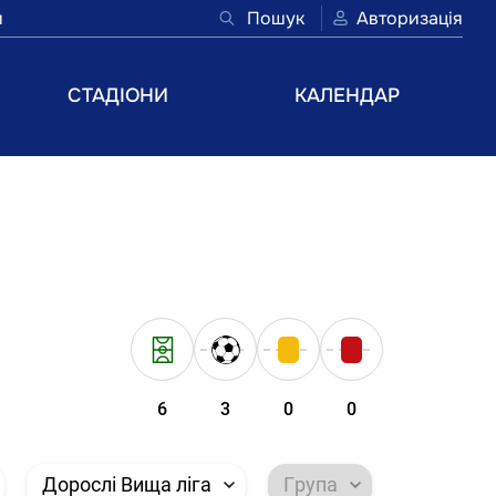
и
Пошук
Авторизація
СТАДІОНИ
КАЛЕНДАР
6
3
0
0
Дорослі Вища ліга
Група