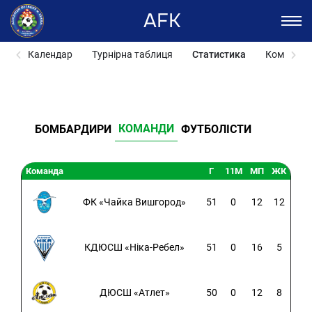
AFK
Календар
Турнірна таблиця
Статистика
Команди
КОМАНДИ
БОМБАРДИРИ
ФУТБОЛІСТИ
Команда
Г
11M
МП
ЖК
ФК «Чайка Вишгород»
51
0
12
12
КДЮСШ «Ніка-Ребел»
51
0
16
5
ДЮСШ «Атлет»
50
0
12
8