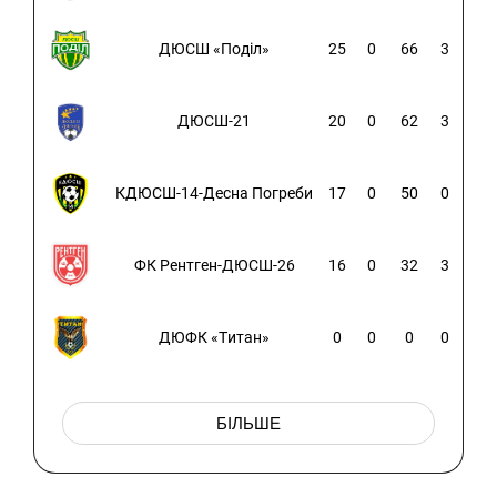
ДЮСШ «Поділ»
25
0
66
3
ДЮСШ-21
20
0
62
3
КДЮСШ-14-Десна Погреби
17
0
50
0
ФК Рентген-ДЮСШ-26
16
0
32
3
ДЮФК «Титан»
0
0
0
0
БІЛЬШЕ