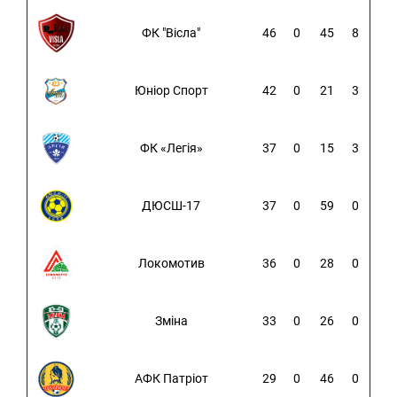
ФК "Вісла"
46
0
45
8
Юніор Спорт
42
0
21
3
ФК «Легія»
37
0
15
3
ДЮСШ-17
37
0
59
0
Локомотив
36
0
28
0
Зміна
33
0
26
0
АФК Патріот
29
0
46
0