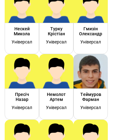
Нескей
Турку
Гмизін
Микола
Крістіан
Олександр
Універсал
Універсал
Універсал
Пресіч
Немолот
Теймуров
Назар
Артем
Фарман
Універсал
Універсал
Універсал