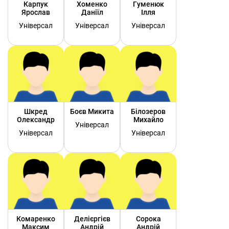
Карпук
Хоменко
Гуменюк
Ярослав
Даніїл
Ілля
Універсал
Універсал
Універсал
Шкред
Боєв Микита
Білозеров
Олександр
Михайло
Універсал
Універсал
Універсал
Комаренко
Делієргієв
Сорока
Максим
Андрій
Андрій