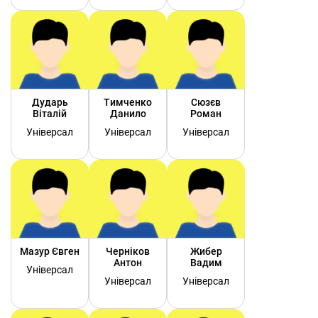
Дударь
Тимченко
Сюзєв
Віталій
Данило
Роман
Універсал
Універсал
Універсал
Мазур Євген
Черніков
Жибер
Антон
Вадим
Універсал
Універсал
Універсал