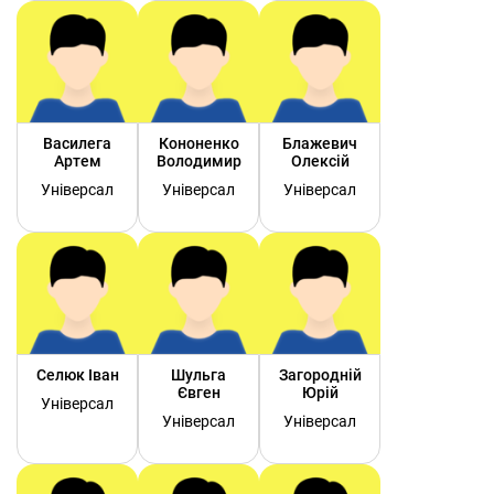
Василега
Кононенко
Блажевич
Артем
Володимир
Олексій
Універсал
Універсал
Універсал
Селюк Іван
Шульга
Загородній
Євген
Юрій
Універсал
Універсал
Універсал