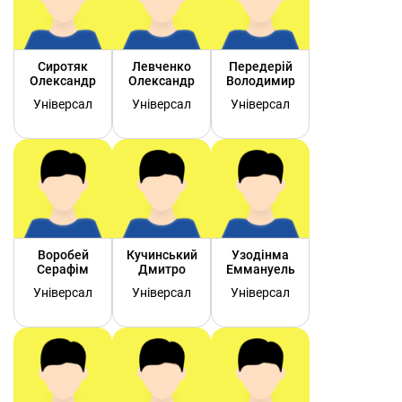
Сиротяк
Левченко
Передерій
Олександр
Олександр
Володимир
Універсал
Універсал
Універсал
Воробей
Кучинський
Узодінма
Серафім
Дмитро
Еммануель
Універсал
Універсал
Універсал