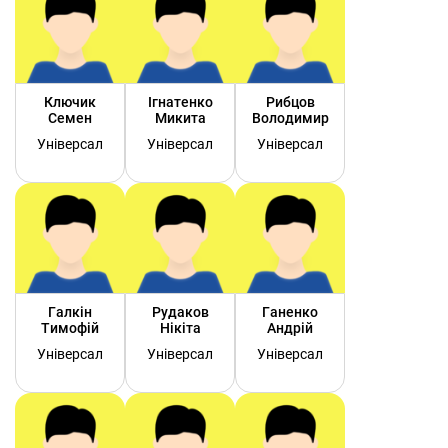
Ключик
Ігнатенко
Рибцов
Семен
Микита
Володимир
Універсал
Універсал
Універсал
Галкін
Рудаков
Ганенко
Тимофій
Нікіта
Андрій
Універсал
Універсал
Універсал