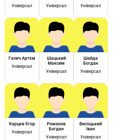
Універсал
Універсал
Універсал
Галич Артем
Шацький
Шайда
Максим
Богдан
Універсал
Універсал
Універсал
Карцев Єгор
Романов
Висоцький
Богдан
Іван
Універсал
Універсал
Універсал