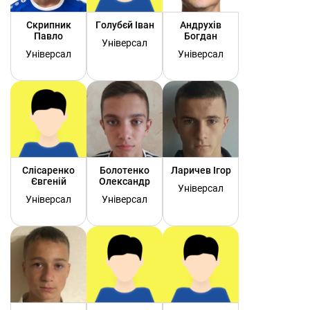
Скрипник
Голубєй Іван
Андрухів
Павло
Богдан
Універсал
Універсал
Універсал
Слісаренко
Болотенко
Ларичев Ігор
Євгеній
Олександр
Універсал
Універсал
Універсал