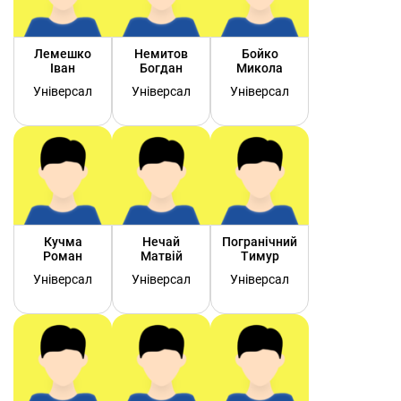
Лемешко
Немитов
Бойко
Іван
Богдан
Микола
Універсал
Універсал
Універсал
Кучма
Нечай
Погранічний
Роман
Матвій
Тимур
Універсал
Універсал
Універсал