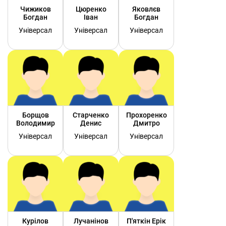
Чижиков
Цюренко
Яковлєв
Богдан
Іван
Богдан
Універсал
Універсал
Універсал
Борщов
Старченко
Прохоренко
Володимир
Денис
Дмитро
Універсал
Універсал
Універсал
Курілов
Лучанінов
П'яткін Ерік