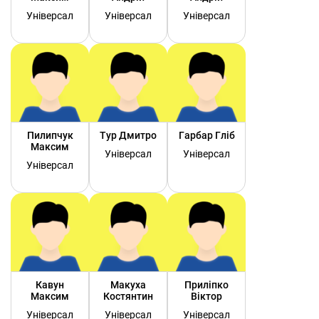
Універсал
Універсал
Універсал
Пилипчук
Тур Дмитро
Гарбар Гліб
Максим
Універсал
Універсал
Універсал
Кавун
Макуха
Приліпко
Максим
Костянтин
Віктор
Універсал
Універсал
Універсал