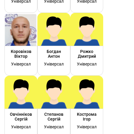
Універсал
Універсал
Універсал
Коровіков
Богдан
Рожко
Віктор
Антон
Дмитрий
Універсал
Універсал
Універсал
Овчінніков
Степанов
Кострома
Сергій
Сергій
Ігор
Універсал
Універсал
Універсал