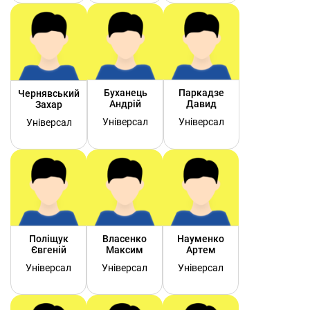
Буханець
Паркадзе
Чернявський
Андрій
Давид
Захар
Універсал
Універсал
Універсал
Поліщук
Власенко
Науменко
Євгеній
Максим
Артем
Універсал
Універсал
Універсал