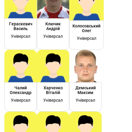
Гераскевич
Ключик
Колосовський
Василь
Андрій
Олег
Універсал
Універсал
Універсал
Чалий
Харченко
Демський
Олександр
Віталій
Максим
Універсал
Універсал
Універсал