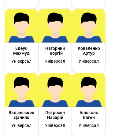
Едеуб
Нагорний
Коваленко
Махмуд
Георгій
Артур
Універсал
Універсал
Універсал
Вадзінський
Петросян
Білоконь
Данило
Назарій
Євген
Універсал
Універсал
Універсал