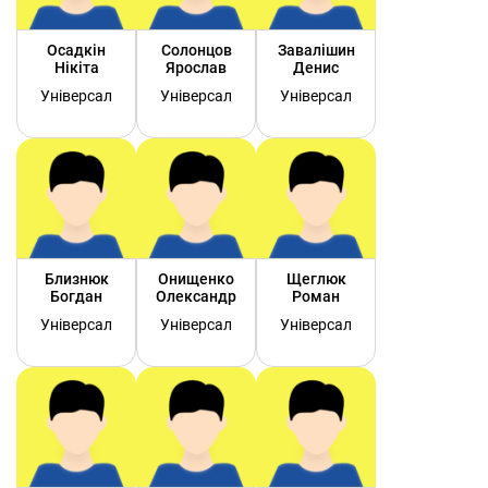
Осадкін
Солонцов
Завалішин
Нікіта
Ярослав
Денис
Універсал
Універсал
Універсал
Близнюк
Онищенко
Щеглюк
Богдан
Олександр
Роман
Універсал
Універсал
Універсал