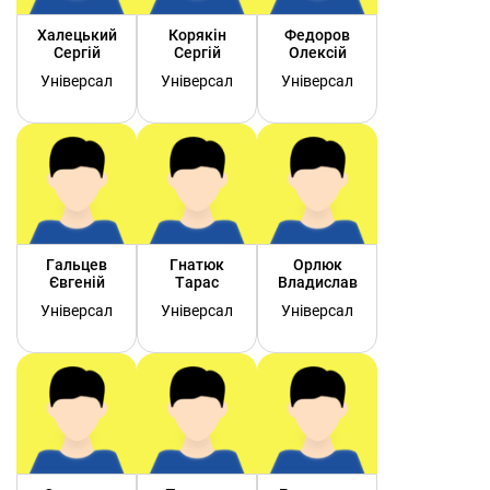
Халецький
Корякін
Федоров
Сергій
Сергій
Олексій
Універсал
Універсал
Універсал
Гальцев
Гнатюк
Орлюк
Євгеній
Тарас
Владислав
Універсал
Універсал
Універсал