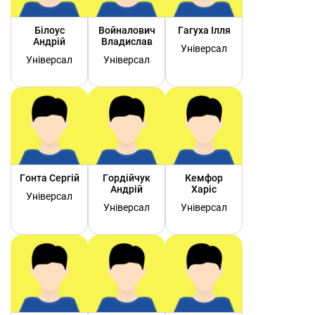
Білоус
Войналович
Гагуха Ілля
Андрій
Владислав
Універсал
Універсал
Універсал
Гонта Сергій
Гордійчук
Кемфор
Андрій
Харіс
Універсал
Універсал
Універсал