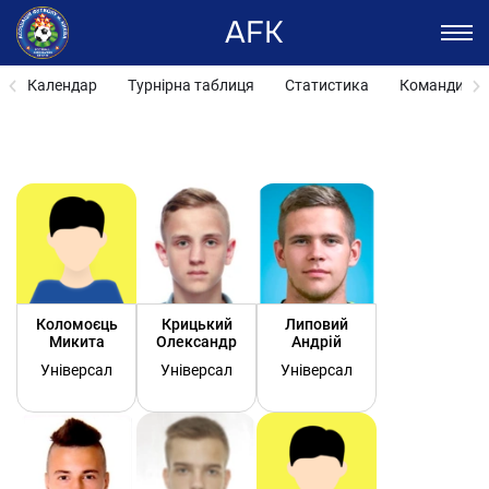
AFK
Календар
Турнірна таблиця
Статистика
Команди
Коломоєць
Крицький
Липовий
Микита
Олександр
Андрій
Універсал
Універсал
Універсал