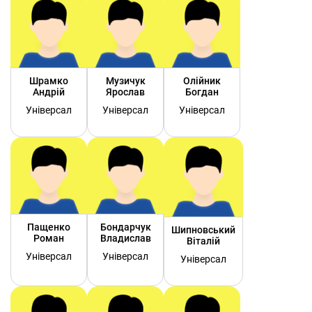
Шрамко
Музичук
Олійник
Андрій
Ярослав
Богдан
Універсал
Універсал
Універсал
Пащенко
Бондарчук
Шипновський
Роман
Владислав
Віталій
Універсал
Універсал
Універсал