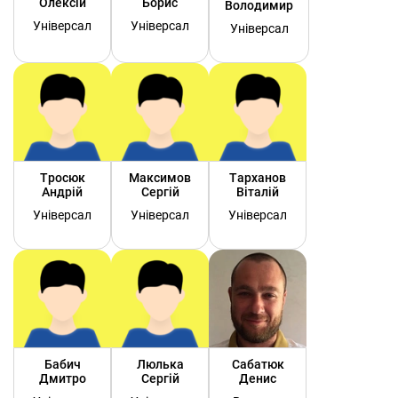
Олексій
Борис
Володимир
Універсал
Універсал
Універсал
Тросюк
Максимов
Тарханов
Андрій
Сергій
Віталій
Універсал
Універсал
Універсал
Бабич
Люлька
Сабатюк
Дмитро
Сергій
Денис