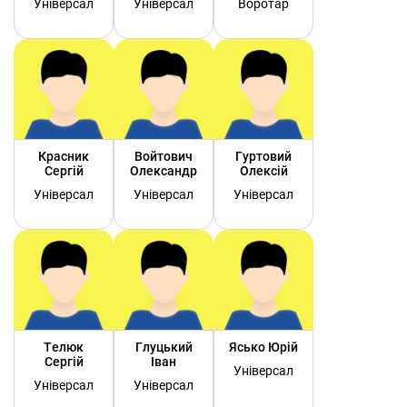
Універсал
Універсал
Воротар
Красник
Войтович
Гуртовий
Сергій
Олександр
Олексій
Універсал
Універсал
Універсал
Телюк
Глуцький
Ясько Юрій
Сергій
Іван
Універсал
Універсал
Універсал