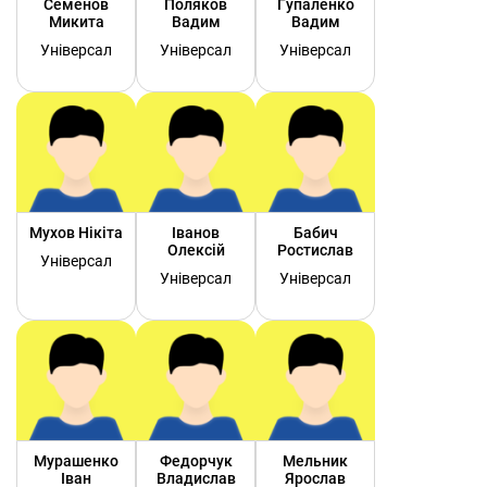
Семенов
Поляков
Гупаленко
Микита
Вадим
Вадим
Універсал
Універсал
Універсал
Мухов Нікіта
Іванов
Бабич
Олексій
Ростислав
Універсал
Універсал
Універсал
Мурашенко
Федорчук
Мельник
Іван
Владислав
Ярослав