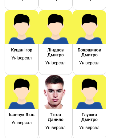
Куцан Ігор
Ліндаєв
Бояршинов
Дмитро
Дмитро
Універсал
Універсал
Універсал
Іванчук Яків
Тітов
Глушко
Данило
Дмитро
Універсал
Універсал
Універсал