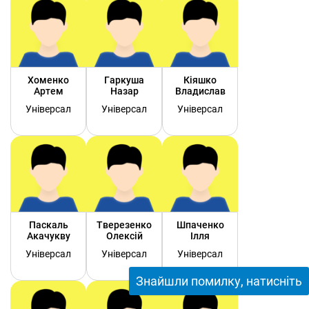
Хоменко
Гаркуша
Кіяшко
Артем
Назар
Владислав
Універсал
Універсал
Універсал
Паскаль
Тверезенко
Шпаченко
Акачукву
Олексій
Ілля
Універсал
Універсал
Універсал
Знайшли помилку, натисніть