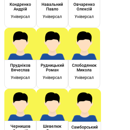
Кондренко
Навальний
Овчаренко
Андрій
Павло
Олексій
Універсал
Універсал
Універсал
Прудніков
Рудницький
Слободянюк
Вячеслав
Роман
Микола
Універсал
Універсал
Універсал
Чернишов
Шевелюк
Самборський