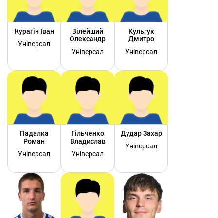
Курагін Іван
Вілейший
Кульгук
Олександр
Дмитро
Універсал
Універсал
Універсал
Падалка
Гільченко
Дудар Захар
Роман
Владислав
Універсал
Універсал
Універсал