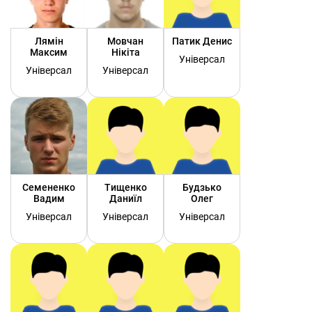
Лямін
Мовчан
Патик Денис
Максим
Нікіта
Універсал
Універсал
Універсал
Семененко
Тищенко
Будзько
Вадим
Даниїл
Олег
Універсал
Універсал
Універсал