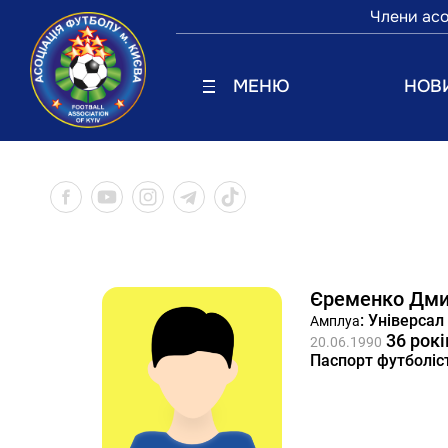
Члени асо
МЕНЮ
НОВ
Єременко Дми
: Універсал
Амплуа
36 рокі
20.06.1990
Паспорт футболіс