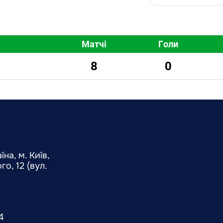
Матчі
Голи
8
0
на, м. Київ,
о, 12 (вул.
4