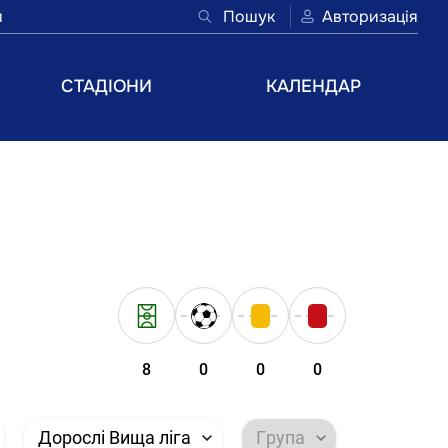
и
Пошук
Авторизація
СТАДІОНИ
КАЛЕНДАР
8
0
0
0
Дорослі Вища ліга
Група