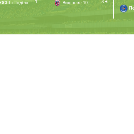
1
3
ЮСШ «Поділ»
Вишневе 10'
Пе