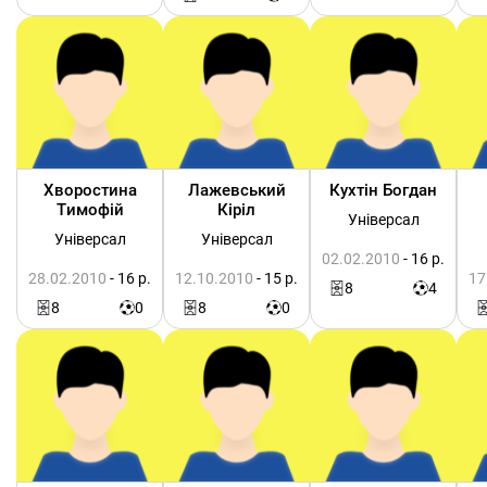
Хворостина
Лажевський
Кухтін Богдан
Тимофій
Кіріл
Універсал
Універсал
Універсал
02.02.2010
- 16 р.
28.02.2010
- 16 р.
12.10.2010
- 15 р.
17
8
4
8
0
8
0