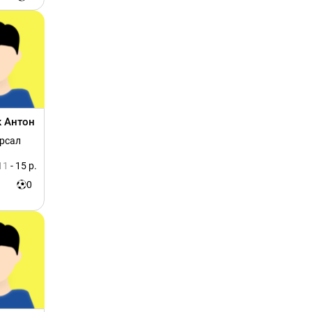
к Антон
ерсал
11
- 15 р.
0