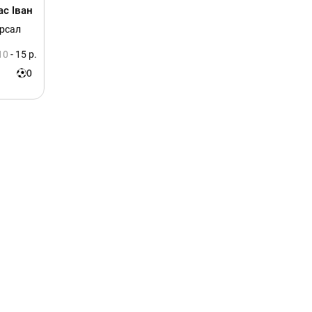
ас Іван
ерсал
10
- 15 р.
0