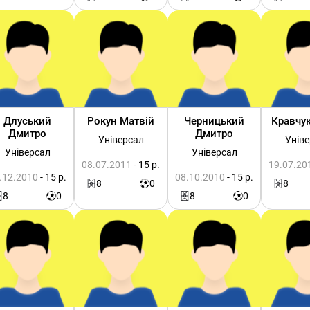
Длуський
Рокун Матвій
Черницький
Кравчу
Дмитро
Дмитро
Універсал
Унів
Універсал
Універсал
08.07.2011
- 15 р.
19.07.20
.12.2010
- 15 р.
08.10.2010
- 15 р.
8
0
8
8
0
8
0