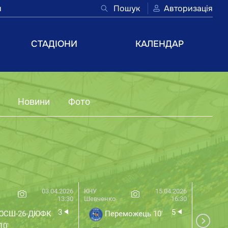
и
Пошук
Авторизація
СТАДІОНИ
КАЛЕНДАР
Новини
Фото
03.04.2026
КНУ
15.04.2026
ТЕУ
13:30
Шевченко
16:30
3
5
СШ-26-ДЮФК
Переможець 10'
ДЮ
10'