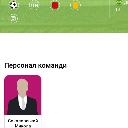
Д
10'
Персонал команди
Соколовський
Микола