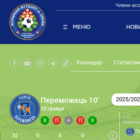
Члени асо
МЕНЮ
НОВ
Календар
Статисти
Переможець 10'
2025/20
23 гравця
КНУ
В
П
Н
П
В
Шевченк
Пе
32
0
0
0