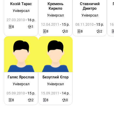
Козій Тарас
Кремень
Ставничий
Кирило
Дмитро
Універсал
Універсал
Універсал
27.03.2010
- 16 р.
12.04.2011
- 15 р.
08.11.2010
- 15 р.
16
8
1
8
0
8
2
Галяс Ярослав
Безуглий Єгор
Універсал
Універсал
05.09.2010
- 15 р.
15.09.2011
- 14 р.
8
2
8
0