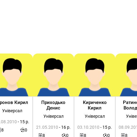
ронов Кирил
Приходько
Кириченко
Ратин
Денис
Кирил
Воло
Універсал
Універсал
Універсал
Унів
.08.2010
- 15 р.
21.05.2010
- 16 р.
03.10.2010
- 15 р.
08.09.20
8
0
8
0
8
0
8