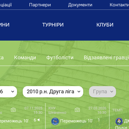
ціації
Партнери
Документи
Контакт
ИНИ
ТУРНІРИ
КЛУБИ
ка
Команди
Футболісти
Відзаявлені гравці
26
2010 р.н. Друга ліга
Група
07.11.2025
КНУ
27.03.2026
ТЕМП
о
15:30
Шевченко
16:30
6
1
реможець 10'
Переможець 10'
ДЮ
Поділ 