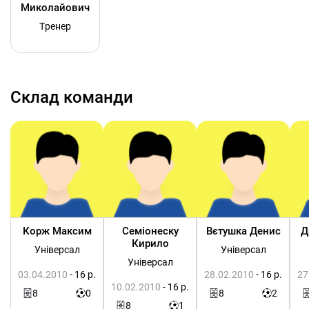
Миколайович
Тренер
Склад команди
Корж Максим
Семіонеску
Вєтушка Денис
Д
Кирило
Універсал
Універсал
Універсал
03.04.2010
- 16 р.
28.02.2010
- 16 р.
27
10.02.2010
- 16 р.
8
0
8
2
8
1