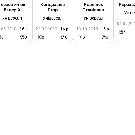
Герасимлюк
Кондрашев
Козенюк
Керезв
Валерій
Єгор
Станіслав
Унів
Універсал
Універсал
Універсал
01.09.20
.05.2010
- 16 р.
22.03.2010
- 16 р.
13.10.2010
- 15 р.
8
8
0
8
0
8
0