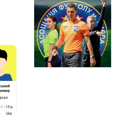
ський
димир
ерсал
10
- 15 р.
0