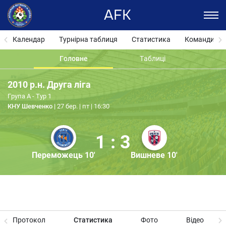
AFK
Календар
Турнірна таблиця
Статистика
Команди
Головне
Таблиці
2010 р.н. Друга ліга
Група А - Тур 1
КНУ Шевченко
27 бер. | пт | 16:30
1 : 3
Переможець 10'
Вишневе 10'
Протокол
Статистика
Фото
Відео