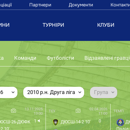
ціації
Партнери
Документи
Контакт
ИНИ
ТУРНІРИ
КЛУБИ
ка
Команди
Футболісти
Відзаявлені гравці
26
2010 р.н. Друга ліга
Група
13.11.2025
02.04.2026
ТЕУ
ТЕМП
13:00
11:00
1
0
ЮСШ-26-ДЮФК
ДЮСШ-14-2 10'
Д
2 10'
Поділ-