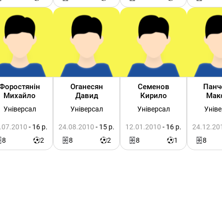
Форостянін
Оганесян
Семенов
Панч
Михайло
Давид
Кирило
Мак
Універсал
Універсал
Універсал
Унів
.07.2010
- 16 р.
24.08.2010
- 15 р.
12.01.2010
- 16 р.
24.12.20
8
2
8
2
8
1
8