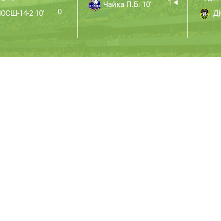
1
Чайка П.Б. 10'
0
СШ-14-2 10'
ДЮ