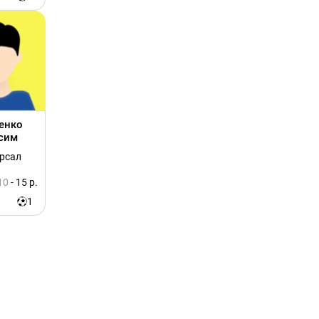
енко
сим
ерсал
10
- 15 р.
1