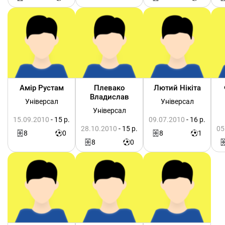
Амір Рустам
Плевако
Лютий Нікіта
Владислав
Універсал
Універсал
Універсал
15.09.2010
- 15 р.
09.07.2010
- 16 р.
28.10.2010
- 15 р.
05
8
0
8
1
8
0