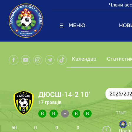
Члени асо
МЕНЮ
НОВ
Календар
Статисти
ДЮСШ-14-2 10'
2025/20
17 гравців
ТЕМП
В
В
Н
В
В
Д
50
0
0
0
Поділ-