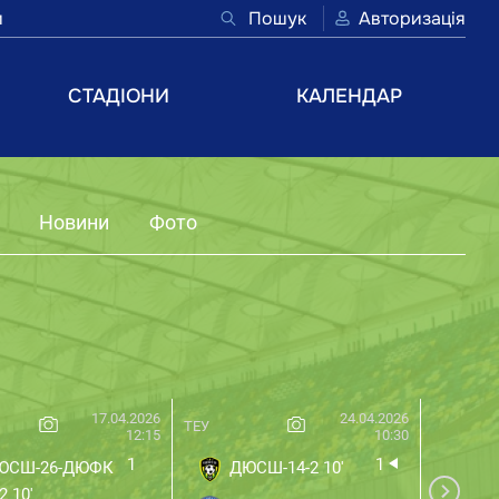
и
Пошук
Авторизація
СТАДІОНИ
КАЛЕНДАР
Новини
Фото
17.04.2026
24.04.2026
ТЕУ
Вишневе
12:15
10:30
1
1
ЮСШ-26-ДЮФК
ДЮСШ-14-2 10'
Ви
2 10'