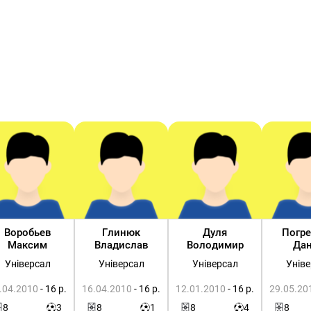
Воробьев
Глинюк
Дуля
Погр
Максим
Владислав
Володимир
Дан
Універсал
Універсал
Універсал
Унів
.04.2010
- 16 р.
16.04.2010
- 16 р.
12.01.2010
- 16 р.
29.05.20
8
3
8
1
8
4
8