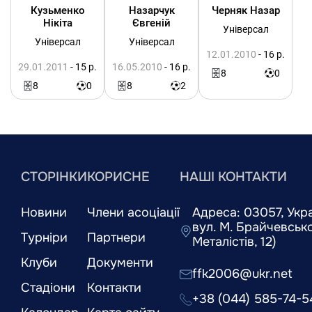
Кузьменко
Назарчук
Черняк Назар
Нікіта
Євгеній
Універсал
Універсал
Універсал
12.01.2010
- 16 р.
29.01.2011
- 15 р.
16.05.2010
- 16 р.
8
0
8
0
8
2
СТОРІНКИ
КОРИСНЕ
НАШІ КОНТАКТИ
Новини
Члени асоціації
Адреса: 03057, Украї
вул. М. Брайчевськог
Турніри
Партнери
Металістів, 12)
Клуби
Документи
ffk2006@ukr.net
Стадіони
Контакти
+38 (044) 585-74-5