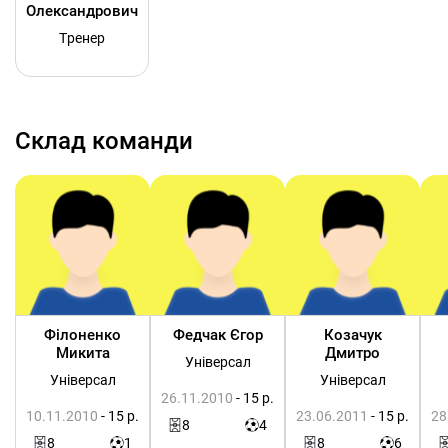
Олександрович
Тренер
Склад команди
Філоненко
Федчак Єгор
Козачук
Микита
Дмитро
Універсал
Універсал
Універсал
26.11.2010
- 15 р.
10.11.2010
- 15 р.
23.06.2011
- 15 р.
28
8
4
8
1
8
6