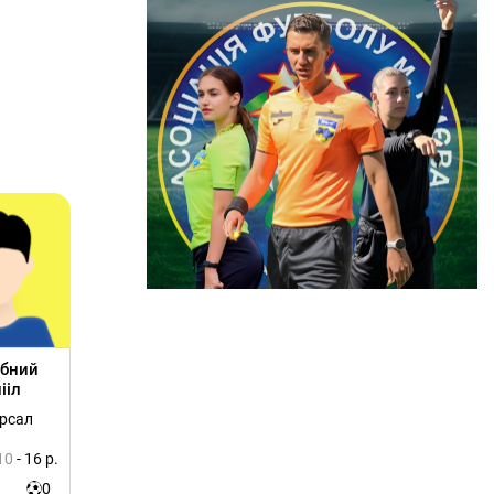
ебний
ііл
ерсал
10
- 16 р.
0