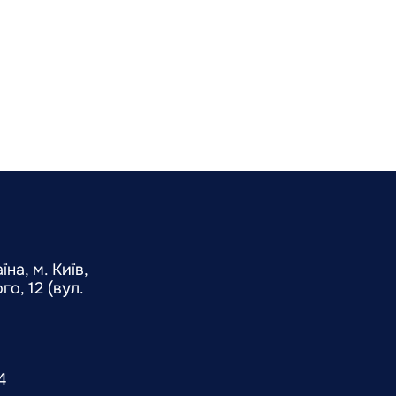
на, м. Київ,
о, 12 (вул.
4