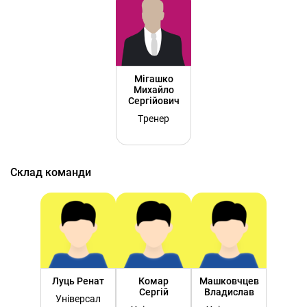
Мігашко
Михайло
Сергійович
Тренер
Склад команди
Луць Ренат
Комар
Машковчцев
Сергій
Владислав
Універсал