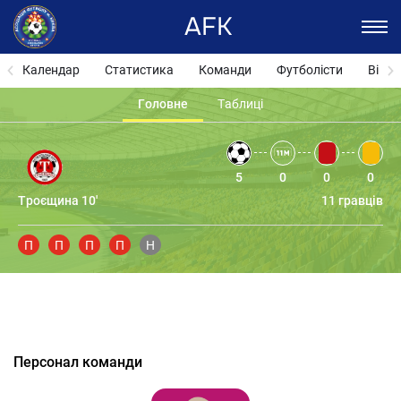
AFK
Календар
Статистика
Команди
Футболісти
Відза
Головне
Таблиці
5
0
0
0
Троєщина 10'
11 гравців
П
П
П
П
Н
Персонал команди