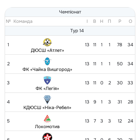
Чемпіонат
№
Команда
I
В
Н
П
Р
O
Тур 14
1
13
11
1
1
78
34
ДЮСШ «Атлет»
2
13
11
1
1
50
34
ФК «Чайка Вишгород»
3
13
11
0
2
30
33
ФК «Легія»
4
13
9
1
3
31
28
КДЮСШ «Ніка-Ребел»
5
13
7
3
3
12
24
Локомотив