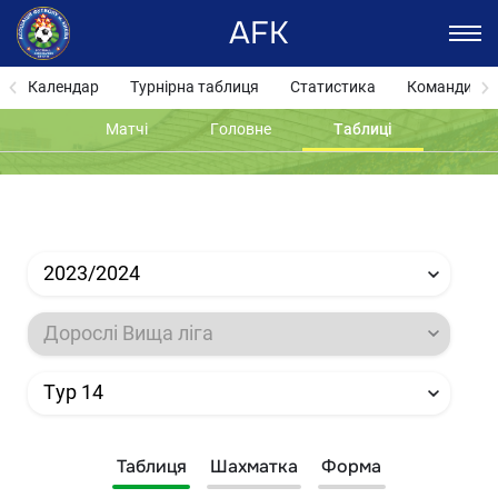
AFK
Календар
Турнірна таблиця
Статистика
Команди
Матчі
Головне
Таблиці
2023/2024
Дорослі Вища ліга
Тур 14
Таблиця
Шахматка
Форма