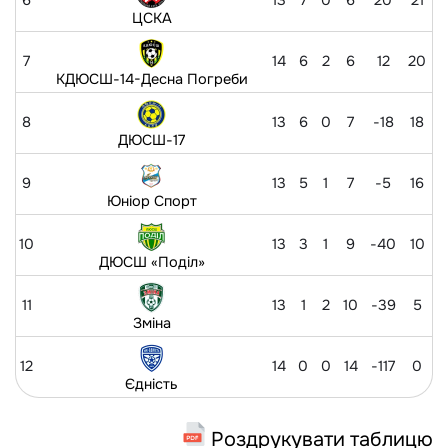
6
13
7
0
6
20
21
ЦСКА
7
14
6
2
6
12
20
КДЮСШ-14-Десна Погреби
8
13
6
0
7
-18
18
ДЮСШ-17
9
13
5
1
7
-5
16
Юніор Спорт
10
13
3
1
9
-40
10
ДЮСШ «Поділ»
11
13
1
2
10
-39
5
Зміна
12
14
0
0
14
-117
0
Єдність
Роздрукувати таблицю