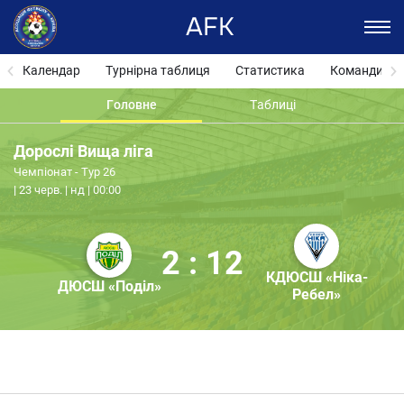
AFK
Календар
Турнірна таблиця
Статистика
Команди
Головне
Таблиці
Дорослі Вища ліга
Чемпіонат - Тур 26
23 черв. | нд | 00:00
2 : 12
КДЮСШ «Ніка-
ДЮСШ «Поділ»
Ребел»