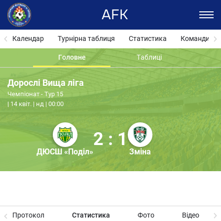
AFK
Календар
Турнірна таблиця
Статистика
Команди
Головне
Таблиці
Дорослі Вища ліга
Чемпіонат - Тур 15
14 квіт. | нд | 00:00
2 : 1
ДЮСШ «Поділ»
Зміна
Протокол
Статистика
Фото
Відео