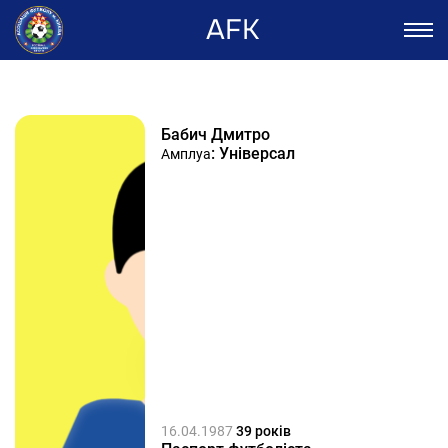
AFK
Бабич Дмитро
: Універсал
Амплуа
16.04.1987
39 років