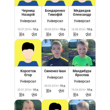
Черниш
Бондаренко
Медведєв
Назарій
Тимофій
Олександр
Універсал
Універсал
Універсал
18.07.2016
- 10 р.
08.04.2016
- 10 р.
16.06.2016
- 10 р.
6
0
6
0
6
0
Корсетов
Синенко Іван
Мандибура
Єгор
Ярослав
Універсал
Універсал
Універсал
08.02.2016
- 10 р.
29.01.2016
- 10 р.
19.04.2016
- 10 р.
6
0
6
0
6
0