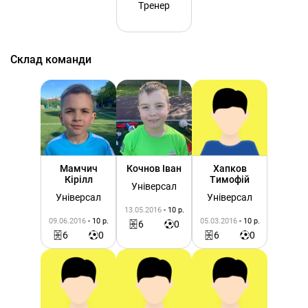
Тренер
Склад команди
Мамчич
Кочнов Іван
Хапков
Кірілл
Тимофій
Універсал
Універсал
Універсал
13.05.2016
- 10 р.
09.06.2016
- 10 р.
05.03.2016
- 10 р.
6
0
6
0
6
0