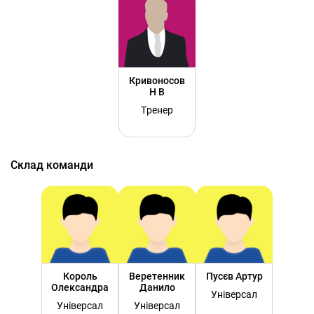
Кривоносов
Н В
Тренер
Склад команди
Король
Веретенник
Пусєв Артур
Олександра
Данило
Універсал
Універсал
Універсал