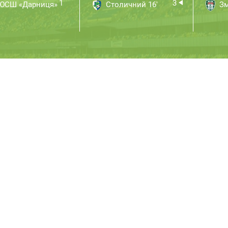
1
3
ЮСШ «Дарниця»
Столичний 16'
Зм