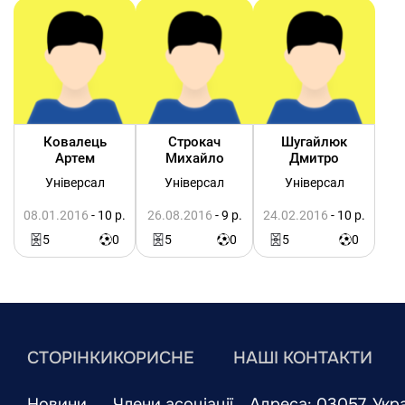
Ковалець
Строкач
Шугайлюк
Артем
Михайло
Дмитро
Універсал
Універсал
Універсал
08.01.2016
- 10 р.
26.08.2016
- 9 р.
24.02.2016
- 10 р.
5
0
5
0
5
0
СТОРІНКИ
КОРИСНЕ
НАШІ КОНТАКТИ
Новини
Члени асоціації
Адреса: 03057, Украї