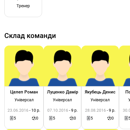
Тренер
Склад команди
Целеп Роман
Луценко Дамір
Якубець Денис
По
Універсал
Універсал
Універсал
23.06.2016
- 10 р.
07.10.2016
- 9 р.
28.08.2016
- 9 р.
30.
5
0
5
0
5
0