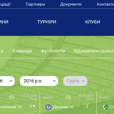
ціації
Партнери
Документи
Контакт
ИНИ
ТУРНІРИ
КЛУБИ
ка
Команди
Футболісти
Відзаявлені гравці
6
2016 р.н.
Група
18.04.2026
26.04.2026
Нивки
Зміна
15:00
17:00
3
2
оличний 16'
Динамік 16'
Ст