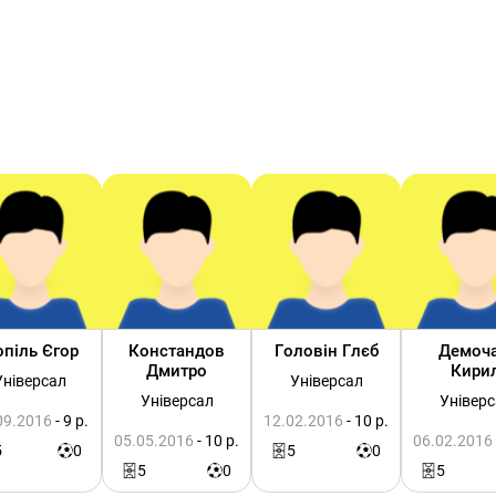
піль Єгор
Констандов
Головін Глєб
Демоча
Дмитро
Кири
Універсал
Універсал
Універсал
Універс
09.2016
- 9 р.
12.02.2016
- 10 р.
05.05.2016
- 10 р.
06.02.2016
5
0
5
0
5
0
5