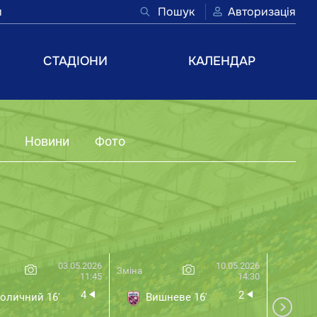
и
Пошук
Авторизація
СТАДІОНИ
КАЛЕНДАР
Новини
Фото
03.05.2026
10.05.2026
Зміна
Нивки
11:45
14:30
4
2
оличний 16'
Вишневе 16'
Ст