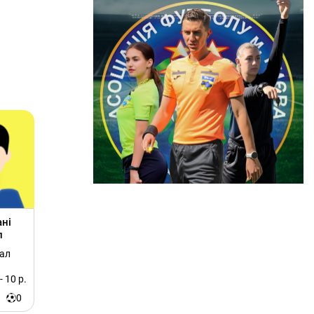
ні
л
ал
- 10 р.
0