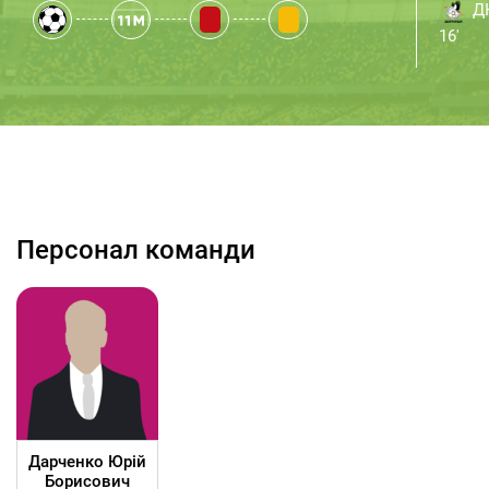
Д
16'
Персонал команди
Дарченко Юрій
Борисович