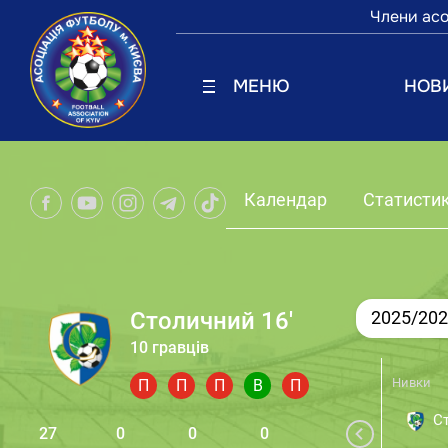
Члени асо
МЕНЮ
НОВ
Календар
Статисти
Столичний 16'
2025/202
10 гравців
Нивки
П
П
П
В
П
Ст
27
0
0
0