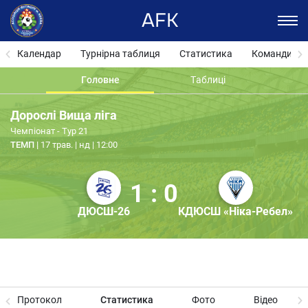
AFK
Календар
Турнірна таблиця
Статистика
Команди
Головне
Таблиці
Дорослі Вища ліга
Чемпіонат - Тур 21
ТЕМП
17 трав. | нд | 12:00
1 : 0
ДЮСШ-26
КДЮСШ «Ніка-Ребел»
Протокол
Статистика
Фото
Відео