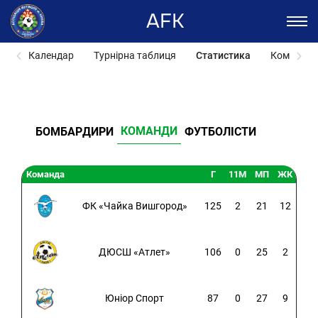
AFK
Календар
Турнірна таблиця
Статистика
Команди
КОМАНДИ
БОМБАРДИРИ
ФУТБОЛІСТИ
Команда
Г
11M
МП
ЖК
ФК «Чайка Вишгород»
125
2
21
12
ДЮСШ «Атлет»
106
0
25
2
Юніор Спорт
87
0
27
9