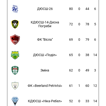
ДЮСШ-26
80
0
44
6
КДЮСШ-14-Десна
72
0
78
5
Погреби
ФК "Вісла"
69
0
79
6
ДЮСШ «Поділ»
65
0
38
14
Зміна
62
0
49
3
ФК «Beerland Petrivtsi»
61
1
60
12
КДЮСШ «Ніка-Ребел»
52
0
33
14