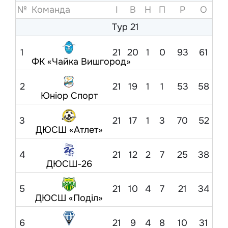
№
Команда
I
В
Н
П
Р
O
Тур 21
1
21
20
1
0
93
61
ФК «Чайка Вишгород»
2
21
19
1
1
53
58
Юніор Спорт
3
21
17
1
3
70
52
ДЮСШ «Атлет»
4
21
12
2
7
25
38
ДЮСШ-26
5
21
10
4
7
21
34
ДЮСШ «Поділ»
6
21
9
4
8
10
31