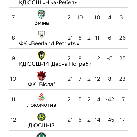
КДЮСШ «Ніка-Ребел»
7
21
10
1
10
4
31
Зміна
8
21
8
2
11
6
26
ФК «Beerland Petrivtsi»
9
21
8
1
12
-5
25
КДЮСШ-14-Десна Погреби
10
21
7
2
12
8
23
ФК "Вісла"
11
21
5
2
14
-42
17
Локомотив
12
21
5
2
14
-45
17
ДЮСШ-17