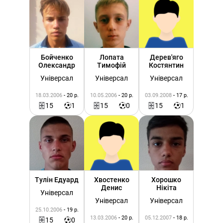
Бойченко
Лопата
Дерев'яго
Олександр
Тимофій
Костянтин
Універсал
Універсал
Універсал
18.03.2006
- 20 р.
10.05.2006
- 20 р.
03.09.2008
- 17 р.
15
1
15
0
15
1
Тулін Едуард
Хвостенко
Хорошко
Денис
Нікіта
Універсал
Універсал
Універсал
25.10.2006
- 19 р.
13.03.2006
- 20 р.
05.12.2007
- 18 р.
15
0