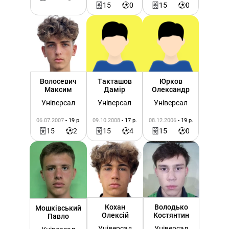
15
0
15
0
Волосевич
Такташов
Юрков
Максим
Дамір
Олександр
Універсал
Універсал
Універсал
06.07.2007
- 19 р.
09.10.2008
- 17 р.
08.12.2006
- 19 р.
15
2
15
4
15
0
Кохан
Володько
Мошківський
Олексій
Костянтин
Павло
Універсал
Універсал