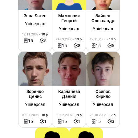
Зева Євген
Мамончик
Зайцев
Георгій
Олександр
Універсал
Універсал
Універсал
12.11.2007
- 18 р.
24.09.2006
- 19 р.
12.11.2006
- 19 р.
15
5
15
8
15
5
Зоренко
Казначеєв
Осипов
Денис
Даниїл
Кирило
Універсал
Універсал
Універсал
09.07.2008
- 18 р.
10.02.2007
- 19 р.
26.10.2008
- 17 р.
15
1
15
1
15
3