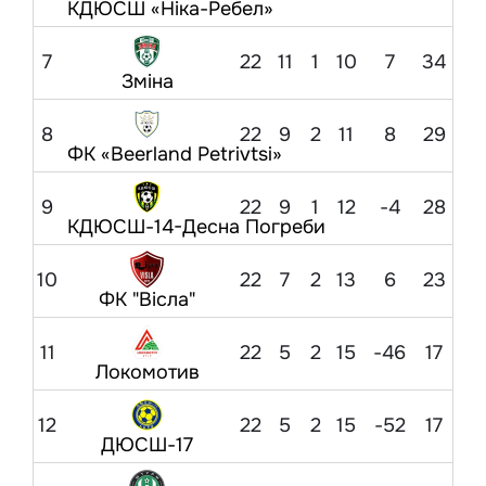
КДЮСШ «Ніка-Ребел»
7
22
11
1
10
7
34
Зміна
8
22
9
2
11
8
29
ФК «Beerland Petrivtsi»
9
22
9
1
12
-4
28
КДЮСШ-14-Десна Погреби
10
22
7
2
13
6
23
ФК "Вісла"
11
22
5
2
15
-46
17
Локомотив
12
22
5
2
15
-52
17
ДЮСШ-17