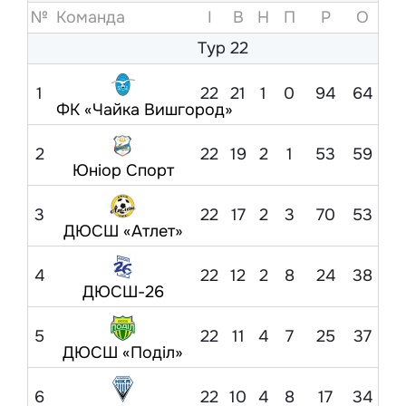
№
Команда
I
В
Н
П
Р
O
Тур 22
1
22
21
1
0
94
64
ФК «Чайка Вишгород»
2
22
19
2
1
53
59
Юніор Спорт
3
22
17
2
3
70
53
ДЮСШ «Атлет»
4
22
12
2
8
24
38
ДЮСШ-26
5
22
11
4
7
25
37
ДЮСШ «Поділ»
6
22
10
4
8
17
34