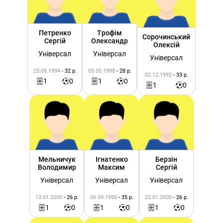
Петренко
Трофім
Сорочинський
Сергій
Олександр
Олексій
Універсал
Універсал
Універсал
25.06.1994
- 32 р.
05.05.1998
- 28 р.
02.12.1992
- 33 р.
1
0
1
0
1
0
Мельничук
Ігнатенко
Берзін
Володимир
Максим
Сергій
Універсал
Універсал
Універсал
13.01.2000
- 26 р.
06.09.1990
- 35 р.
22.01.2000
- 26 р.
1
0
1
0
1
0