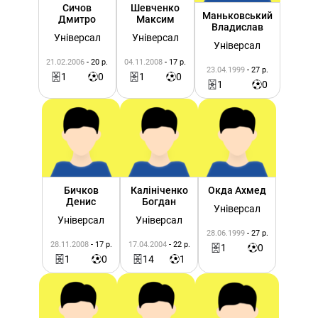
Сичов
Шевченко
Маньковський
Дмитро
Максим
Владислав
Універсал
Універсал
Універсал
21.02.2006
- 20 р.
04.11.2008
- 17 р.
23.04.1999
- 27 р.
1
0
1
0
1
0
Бичков
Калініченко
Окда Ахмед
Денис
Богдан
Універсал
Універсал
Універсал
28.06.1999
- 27 р.
28.11.2008
- 17 р.
17.04.2004
- 22 р.
1
0
1
0
14
1