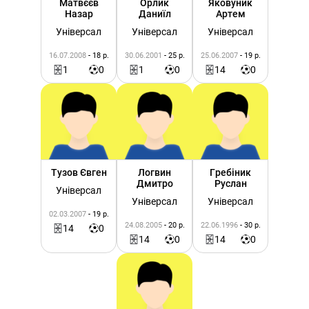
Матвєєв
Орлик
Яковуник
Назар
Даниїл
Артем
Універсал
Універсал
Універсал
16.07.2008
- 18 р.
30.06.2001
- 25 р.
25.06.2007
- 19 р.
1
0
1
0
14
0
Тузов Євген
Логвин
Гребіник
Дмитро
Руслан
Універсал
Універсал
Універсал
02.03.2007
- 19 р.
24.08.2005
- 20 р.
22.06.1996
- 30 р.
14
0
14
0
14
0