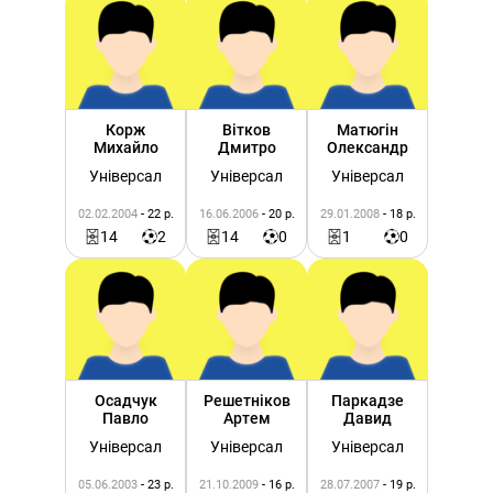
Корж
Вітков
Матюгін
Михайло
Дмитро
Олександр
Універсал
Універсал
Універсал
02.02.2004
- 22 р.
16.06.2006
- 20 р.
29.01.2008
- 18 р.
14
2
14
0
1
0
Осадчук
Решетніков
Паркадзе
Павло
Артем
Давид
Універсал
Універсал
Універсал
05.06.2003
- 23 р.
21.10.2009
- 16 р.
28.07.2007
- 19 р.