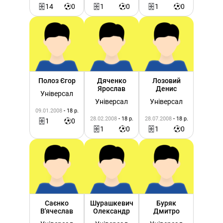
14
0
1
0
1
0
Полоз Єгор
Дяченко
Лозовий
Ярослав
Денис
Універсал
Універсал
Універсал
09.01.2008
- 18 р.
28.02.2008
- 18 р.
28.07.2008
- 18 р.
1
0
1
0
1
0
Саєнко
Шурашкевич
Буряк
В'ячеслав
Олександр
Дмитро