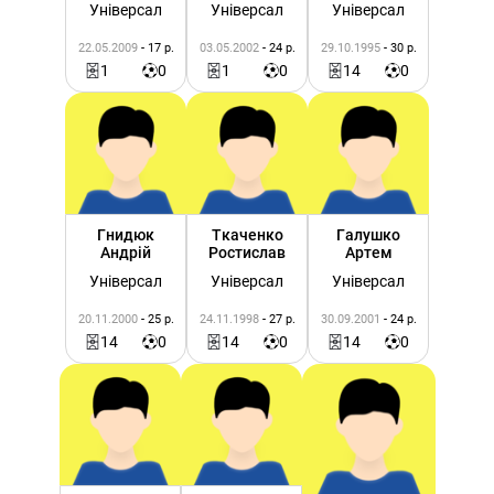
Універсал
Універсал
Універсал
22.05.2009
- 17 р.
03.05.2002
- 24 р.
29.10.1995
- 30 р.
1
0
1
0
14
0
Гнидюк
Ткаченко
Галушко
Андрій
Ростислав
Артем
Універсал
Універсал
Універсал
20.11.2000
- 25 р.
24.11.1998
- 27 р.
30.09.2001
- 24 р.
14
0
14
0
14
0