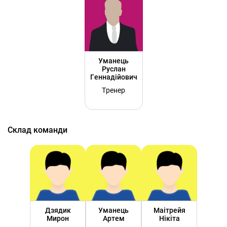
Уманець
Руслан
Геннадійович
Тренер
Склад команди
Дзядик
Уманець
Маітрейя
Мирон
Артем
Нікіта