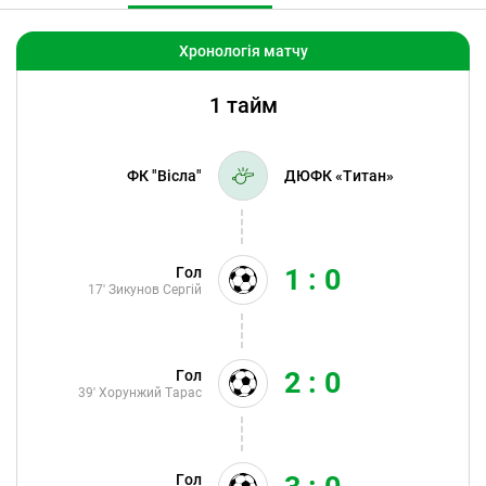
Хронологія матчу
1 тайм
ФК "Вісла"
ДЮФК «Титан»
1 : 0
Гол
17'
Зикунов Сергій
2 : 0
Гол
39'
Хорунжий Тарас
Гол