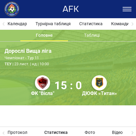
AFK
Календар
Турнірна таблиця
Статистика
Команди
Головне
Таблиці
Дорослі Вища ліга
Чемпіонат - Тур 11
ТЕУ
23 лист. | нд | 10:00
15 : 0
ФК "Вісла"
ДЮФК «Титан»
Протокол
Статистика
Фото
Відео