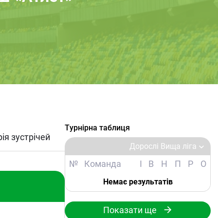
Турнірна таблиця
рія зустрічей
Дорослі Вища ліга
№
Команда
І
В
Н
П
Р
О
Немає результатів
Показати ще