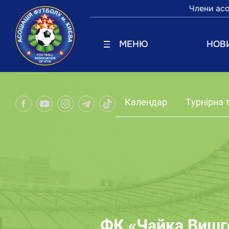
Члени асо
МЕНЮ
НОВ
Календар
Турнірна 
ФК «Чайка Вишг