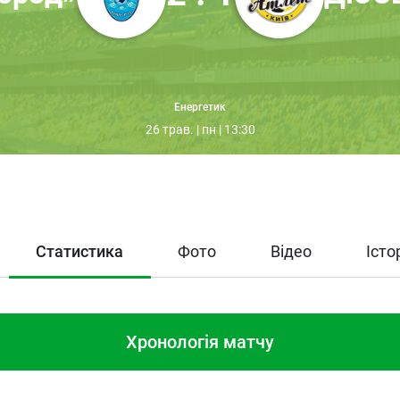
Енергетик
26 трав. | пн | 13:30
Статистика
Фото
Відео
Істо
Хронологія матчу