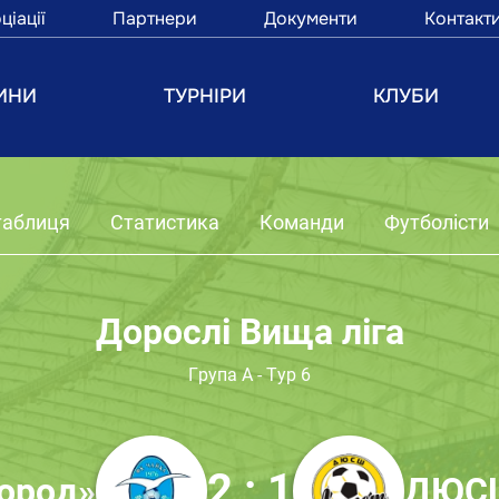
ціації
Партнери
Документи
Контакт
ИНИ
ТУРНІРИ
КЛУБИ
таблиця
Статистика
Команди
Футболісти
Дорослі Вища ліга
Група А - Тур 6
2 : 1
ород»
ДЮСШ