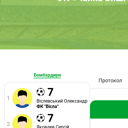
Бомбардири
Протокол
7
1
Віслевський Олександр
ФК "Вісла"
7
2
Яковлев Сергій