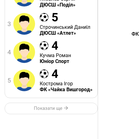
ДЮСШ «Поділ»
5
3
Строчинський Даниїл
ДЮСШ «Атлет»
ФК
4
4
Кучма Роман
Юніор Спорт
4
5
Кострома Ігор
ФК «Чайка Вишгород»
Показати ще