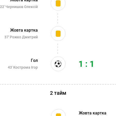
22'
Чернишов Олексій
Жовта картка
37'
Рожко Дмитрий
Гол
1 : 1
43'
Кострома Ігор
2 тайм
Жовта картка