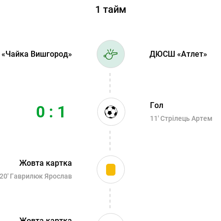
1 тайм
 «Чайка Вишгород»
ДЮСШ «Атлет»
Гол
0 : 1
11'
Стрілець Артем
Жовта картка
20'
Гаврилюк Ярослав
Жовта картка