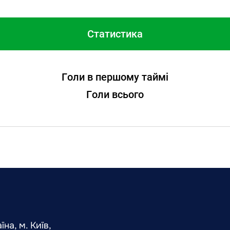
Статистика
Голи в першому таймі
Голи всього
на, м. Київ,