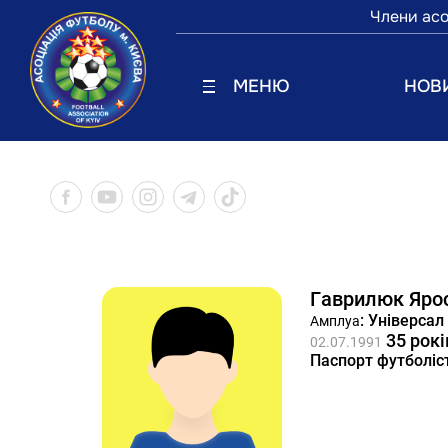
Члени асо
МЕНЮ
НОВ
Гаврилюк Яро
: Універсал
Амплуа
35 рокі
02.07.1991
Паспорт футболіс