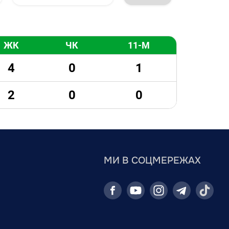
ЖК
ЧК
11-М
4
0
1
2
0
0
МИ В СОЦМЕРЕЖАХ