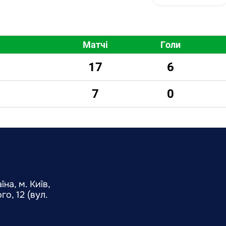
Матчі
Голи
17
6
7
0
на, м. Київ,
о, 12 (вул.