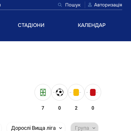
и
Пошук
Авторизація
СТАДІОНИ
КАЛЕНДАР
7
0
2
0
Дорослі Вища ліга
Група