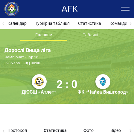
AFK
Календар
Турнірна таблиця
Статистика
Команди
Головне
Таблиці
Дорослі Вища ліга
Чемпіонат - Тур 26
23 черв. | нд | 00:00
2 : 0
ДЮСШ «Атлет»
ФК «Чайка Вишгород»
Протокол
Статистика
Фото
Відео