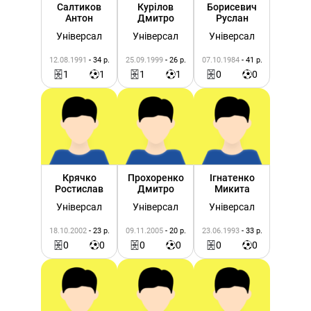
Салтиков
Курілов
Борисевич
Антон
Дмитро
Руслан
Універсал
Універсал
Універсал
12.08.1991
- 34 р.
25.09.1999
- 26 р.
07.10.1984
- 41 р.
1
1
1
1
0
0
Крячко
Прохоренко
Ігнатенко
Ростислав
Дмитро
Микита
Універсал
Універсал
Універсал
18.10.2002
- 23 р.
09.11.2005
- 20 р.
23.06.1993
- 33 р.
0
0
0
0
0
0