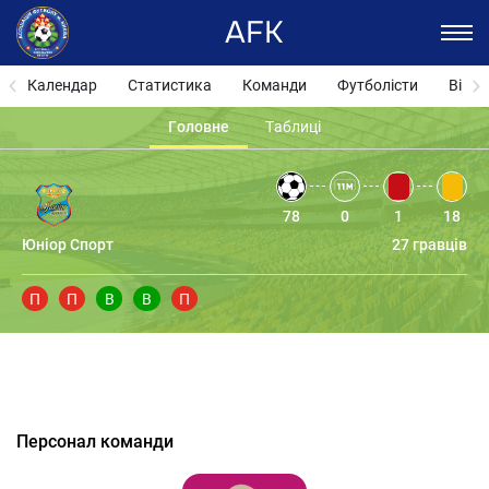
AFK
Календар
Статистика
Команди
Футболісти
Відза
Головне
Таблиці
78
0
1
18
Юніор Спорт
27 гравців
П
П
В
В
П
Персонал команди