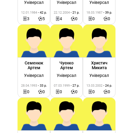
Універсал
Універсал
Універсал
12.01.1984
- 42 р.
22.12.2004
- 21 р.
18.03.1987
- 39 р.
3
5
4
0
0
0
Семенюк
Чуєнко
Христич
Артем
Артем
Микита
Універсал
Універсал
Універсал
28.04.1993
- 33 р.
07.03.1999
- 27 р.
13.03.2002
- 24 р.
0
0
0
0
0
0