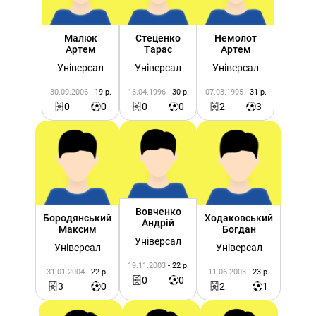
Малюк
Стеценко
Немолот
Артем
Тарас
Артем
Універсал
Універсал
Універсал
30.09.2006
- 19 р.
16.04.1996
- 30 р.
07.03.1995
- 31 р.
0
0
0
0
2
3
Вовченко
Бородянський
Ходаковський
Андрій
Максим
Богдан
Універсал
Універсал
Універсал
19.11.2003
- 22 р.
31.01.2004
- 22 р.
11.06.2003
- 23 р.
0
0
3
0
2
1