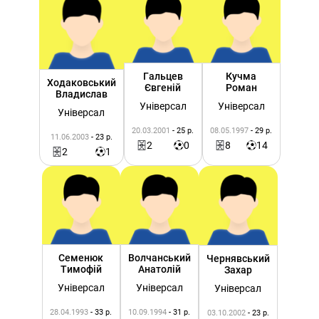
Гальцев
Кучма
Ходаковський
Євгеній
Роман
Владислав
Універсал
Універсал
Універсал
20.03.2001
- 25 р.
08.05.1997
- 29 р.
11.06.2003
- 23 р.
2
0
8
14
2
1
Семенюк
Волчанський
Чернявський
Тимофій
Анатолій
Захар
Універсал
Універсал
Універсал
28.04.1993
- 33 р.
10.09.1994
- 31 р.
03.10.2002
- 23 р.