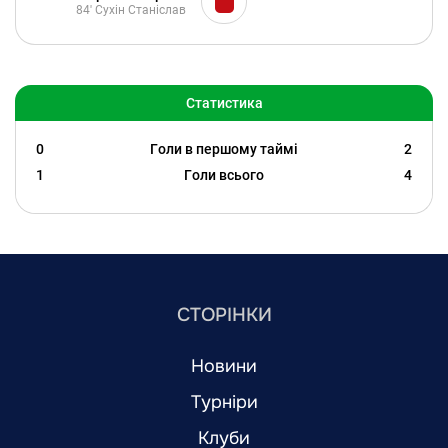
84'
Сухін Станіслав
Статистика
0
Голи в першому таймі
2
1
Голи всього
4
СТОРІНКИ
Новини
Турніри
Клуби