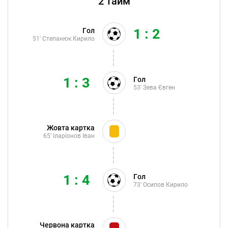
2 тайм
1 : 2
Гол
51'
Степанюк Кирило
1 : 3
Гол
53'
Зева Євген
Жовта картка
65'
Іларіонов Іван
1 : 4
Гол
73'
Осипов Кирило
Червона картка