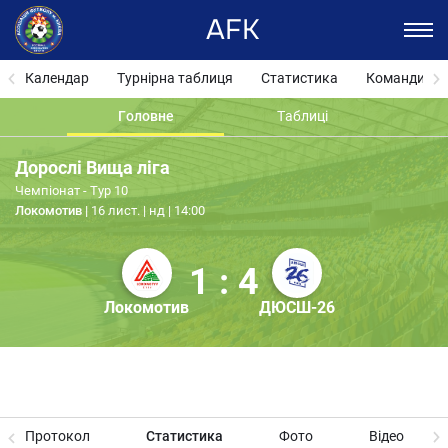
AFK
Календар
Турнірна таблиця
Статистика
Команди
Головне
Таблиці
Дорослі Вища ліга
Чемпіонат - Тур 10
Локомотив
16 лист. | нд | 14:00
1 : 4
Локомотив
ДЮСШ-26
Протокол
Статистика
Фото
Відео