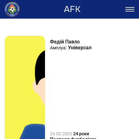
AFK
Федій Павло
: Універсал
Амплуа
24.02.2002
24 роки