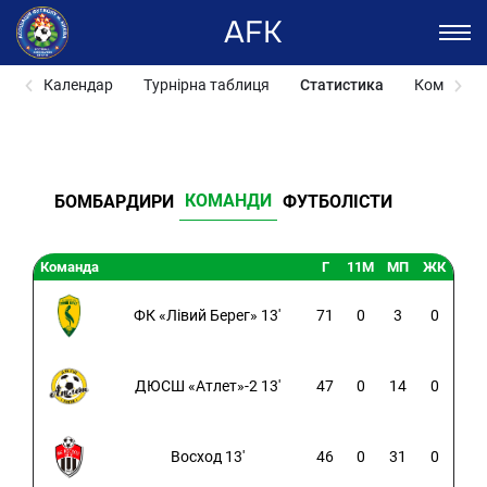
AFK
Календар
Турнірна таблиця
Статистика
Команди
КОМАНДИ
БОМБАРДИРИ
ФУТБОЛІСТИ
Команда
Г
11M
МП
ЖК
ФК «Лівий Берег» 13'
71
0
3
0
ДЮСШ «Атлет»-2 13'
47
0
14
0
Восход 13'
46
0
31
0