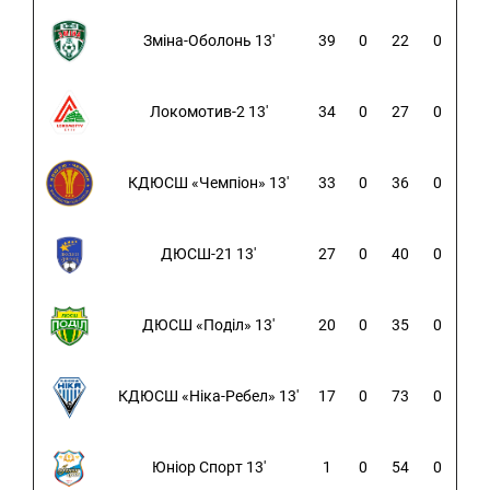
Зміна-Оболонь 13'
39
0
22
0
Локомотив-2 13'
34
0
27
0
КДЮСШ «Чемпіон» 13'
33
0
36
0
ДЮСШ-21 13'
27
0
40
0
ДЮСШ «Поділ» 13'
20
0
35
0
КДЮСШ «Ніка-Ребел» 13'
17
0
73
0
Юніор Спорт 13'
1
0
54
0