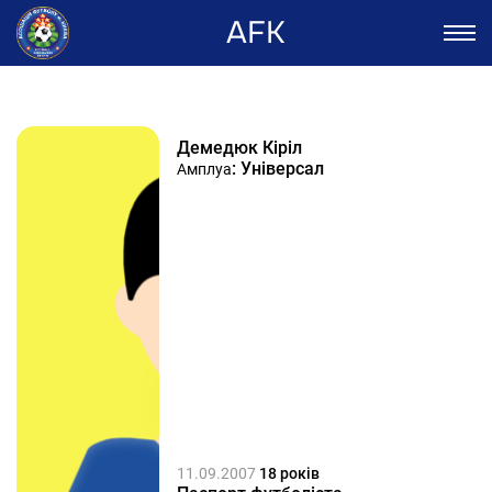
AFK
Демедюк Кіріл
: Універсал
Амплуа
11.09.2007
18 років