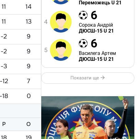
Переможець U 21
11
14
6
11
13
4
Сорока Андрій
ДЮСШ-15 U 21
-2
9
6
5
-2
9
Василега Артем
ДЮСШ-15 U 21
-3
9
Показати ще
-12
7
-18
0
Р
O
18
19