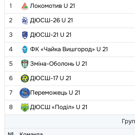
1
Локомотив U 21
2
ДЮСШ-26 U 21
3
ДЮСШ-21 U 21
4
ФК «Чайка Вишгород» U 21
5
Зміна-Оболонь U 21
6
ДЮСШ-17 U 21
7
Переможець U 21
8
ДЮСШ «Поділ» U 21
Груп
№
Команда