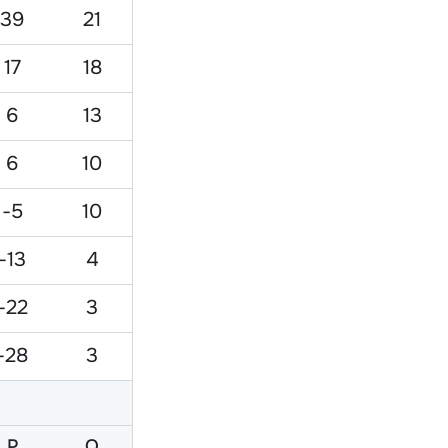
39
21
17
18
6
13
6
10
-5
10
-13
4
-22
3
-28
3
Р
O