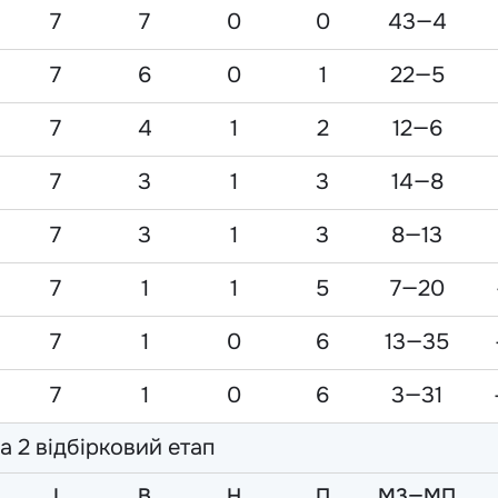
7
7
0
0
43—4
7
6
0
1
22—5
7
4
1
2
12—6
7
3
1
3
14—8
7
3
1
3
8—13
7
1
1
5
7—20
7
1
0
6
13—35
7
1
0
6
3—31
а 2 відбірковий етап
I
В
Н
П
М3—МП