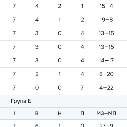
7
4
2
1
15—4
7
4
1
2
19—8
7
3
0
4
13—15
7
3
0
4
13—15
7
3
0
4
14—17
7
2
1
4
8—20
7
0
0
7
4—22
Група Б
I
В
Н
П
М3—МП
7
6
1
0
27—9