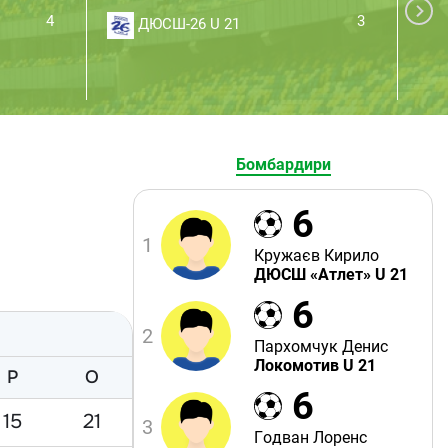
4
3
ДЮСШ-26 U 21
Бомбардири
6
1
Кружаєв Кирило
ДЮСШ «Атлет» U 21
6
2
Пархомчук Денис
Локомотив U 21
Р
O
6
15
21
3
Годван Лоренс