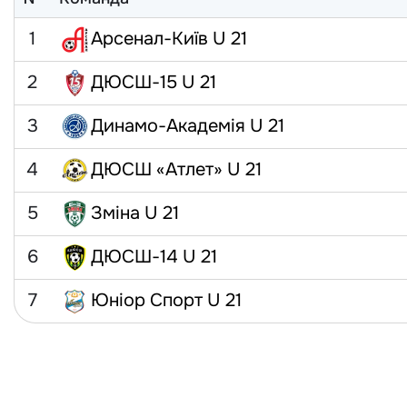
1
Арсенал-Київ U 21
2
ДЮСШ-15 U 21
3
Динамо-Академія U 21
4
ДЮСШ «Атлет» U 21
5
Зміна U 21
6
ДЮСШ-14 U 21
7
Юніор Спорт U 21