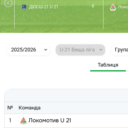
0
ДЮСШ-21 U 21
Локо
2025/2026
U-21 Вища ліга
Груп
Таблиця
№
Команда
1
Локомотив U 21