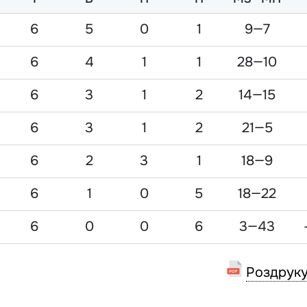
6
5
0
1
9—7
6
4
1
1
28—10
6
3
1
2
14—15
6
3
1
2
21—5
6
2
3
1
18—9
6
1
0
5
18—22
6
0
0
6
3—43
Роздруку