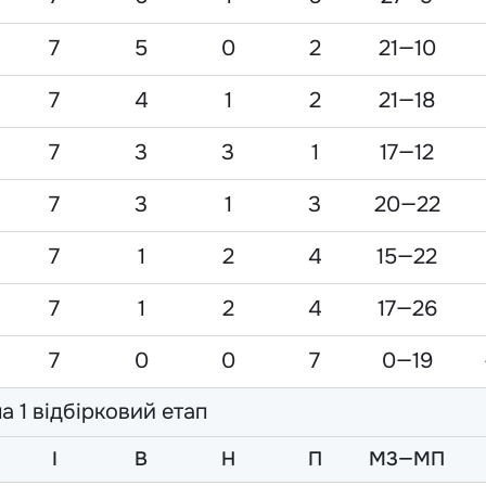
7
5
0
2
21—10
7
4
1
2
21—18
7
3
3
1
17—12
7
3
1
3
20—22
7
1
2
4
15—22
7
1
2
4
17—26
7
0
0
7
0—19
а 1 відбірковий етап
I
В
Н
П
М3—МП