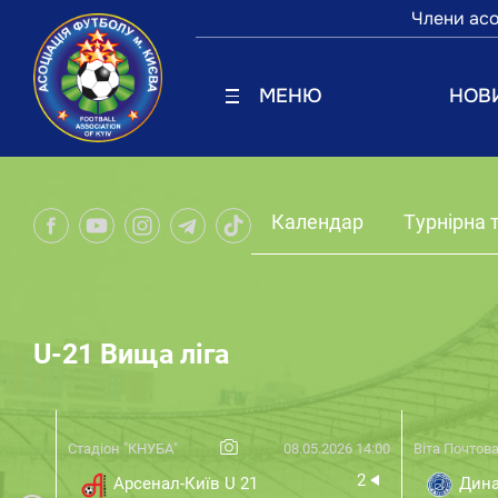
Члени асо
МЕНЮ
НОВ
Календар
Турнірна 
U-21 Вища ліга
Стадіон "КНУБА"
08.05.2026 14:00
Віта Почтов
2
Арсенал-Київ U 21
Дина