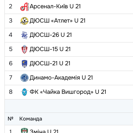
2
Арсенал-Київ U 21
3
ДЮСШ «Атлет» U 21
4
ДЮСШ-26 U 21
5
ДЮСШ-15 U 21
6
ДЮСШ-21 U 21
7
Динамо-Академія U 21
8
ФК «Чайка Вишгород» U 21
№
Команда
1
Зміна U 21