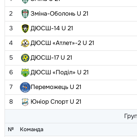
2
Зміна-Оболонь U 21
3
ДЮСШ-14 U 21
4
ДЮСШ «Атлет»-2 U 21
5
ДЮСШ-17 U 21
6
ДЮСШ «Поділ» U 21
7
Переможець U 21
8
Юніор Спорт U 21
Груп
№
Команда