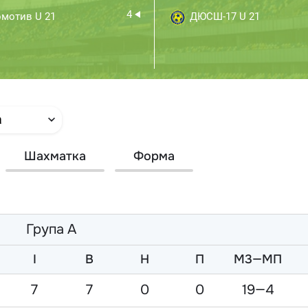
4
мотив U 21
ДЮСШ-17 U 21
а
Шахматка
Форма
Група А
I
В
Н
П
М3—МП
7
7
0
0
19—4