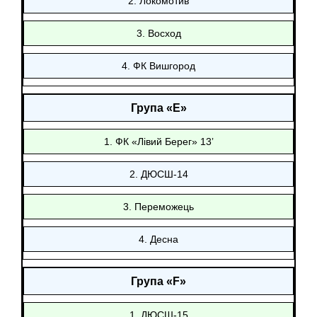
2. Локомотив
3. Восход
4. ФК Вишгород
Група «E»
1. ФК «Лівий Берег» 13ʼ
2. ДЮСШ-14
3. Переможець
4. Десна
Група «F»
1. ДЮСШ-15