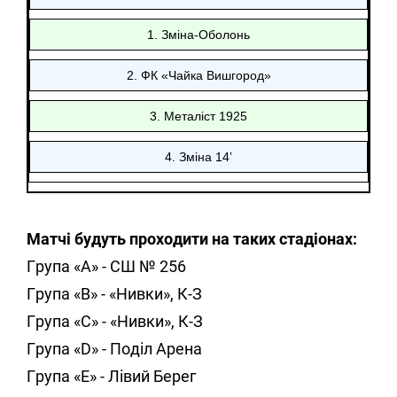
1. Зміна-Оболонь
2. ФК «Чайка Вишгород»
3. Металіст 1925
4. Зміна 14ʼ
Матчі будуть проходити на таких стадіонах:
Група «А» - СШ № 256
Група «В» - «Нивки», К-З
Група «С» - «Нивки», К-З
Група «D» - Поділ Арена
Група «E» - Лівий Берег