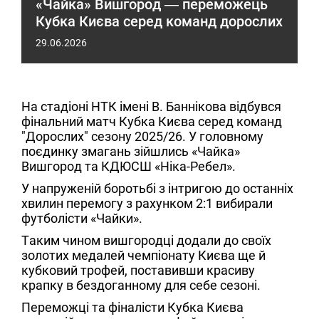
«Чайка» Вишгород — переможець
Кубка Києва серед команд дорослих
29.06.2026
На стадіоні НТК імені В. Баннікова відбувся
фінальний матч Кубка Києва серед команд
"Дорослих" сезону 2025/26. У головному
поєдинку змагань зійшлись «Чайка»
Вишгород та КДЮСШ «Ніка-Ребел».
У напруженій боротьбі з інтригою до останніх
хвилин перемогу з рахунком 2:1 вибирали
футболісти «Чайки».
Таким чином вишгородці додали до своїх
золотих медалей чемпіонату Києва ще й
кубковий трофей, поставивши красиву
крапку в бездоганному для себе сезоні.
Переможці та фіналісти Кубка Києва