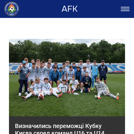
AFK
Визначились переможці Кубку
Києва серед команд U16 та U14