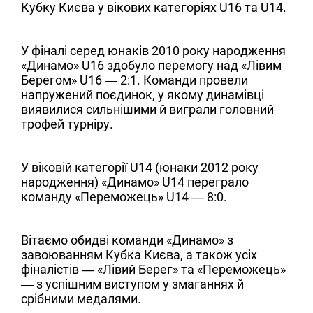
Кубку Києва у вікових категоріях U16 та U14.
У фіналі серед юнаків 2010 року народження
«Динамо» U16 здобуло перемогу над «Лівим
Берегом» U16 — 2:1. Команди провели
напружений поєдинок, у якому динамівці
виявилися сильнішими й виграли головний
трофей турніру.
У віковій категорії U14 (юнаки 2012 року
народження) «Динамо» U14 переграло
команду «Переможець» U14 — 8:0.
Вітаємо обидві команди «Динамо» з
завоюванням Кубка Києва, а також усіх
фіналістів — «Лівий Берег» та «Переможець»
— з успішним виступом у змаганнях й
срібними медалями.