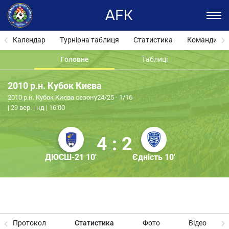
AFK
Календар
Турнірна таблиця
Статистика
Команди
Головне
Таблиці
2010 р.н. Кубок Києва
2010 р.н. Кубок Києва сезону24/25 - 1/16
29 вер. | нд | 16:00
4 : 2
ДЮСШ-21 10'
Єдність 10'
Протокол
Статистика
Фото
Відео