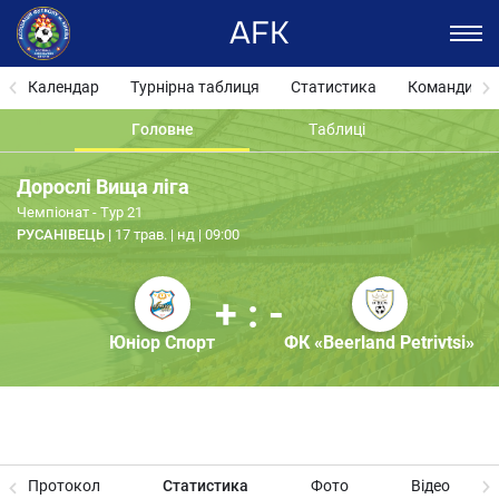
AFK
Календар
Турнірна таблиця
Статистика
Команди
Головне
Таблиці
Дорослі Вища ліга
Чемпіонат - Тур 21
РУСАНІВЕЦЬ
17 трав. | нд | 09:00
+ : -
Юніор Спорт
ФК «Beerland Petrivtsi»
Протокол
Статистика
Фото
Відео