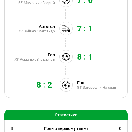
7 : 0
65'
Мамончик Георгій
7 : 1
Автогол
73'
Зайцев Олександр
8 : 1
Гол
73'
Романюк Владислав
8 : 2
Гол
84'
Загородній Назарій
Статистика
3
Голи в першому таймі
0