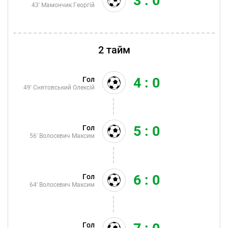
3 : 0
43'
Мамончик Георгій
2 тайм
4 : 0
Гол
49'
Снятовський Олексій
5 : 0
Гол
56'
Волосевич Максим
6 : 0
Гол
64'
Волосевич Максим
Гол