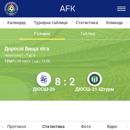
AFK
Календар
Турнірна таблиця
Статистика
Команди
Головне
Таблиці
Дорослі Вища ліга
Чемпіонат - Тур 9
ТЕМП
09 лист. | нд | 13:00
8 : 2
ДЮСШ-26
ДЮСШ-21-Штурм
Протокол
Статистика
Фото
Відео