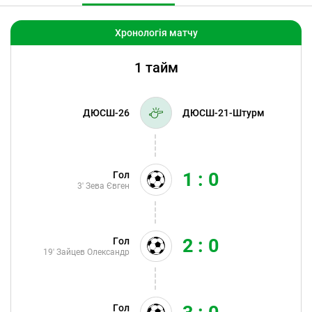
Хронологія матчу
1 тайм
ДЮСШ-26
ДЮСШ-21-Штурм
1 : 0
Гол
3'
Зева Євген
2 : 0
Гол
19'
Зайцев Олександр
Гол