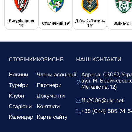
Вигурівщина
ДЮФК «Титан»
Столичний 19'
Зміна-2 1
19'
19'
СТОРІНКИ
КОРИСНЕ
НАШІ КОНТАКТИ
Новини
Члени асоціації
Адреса: 03057, Украї
вул. М. Брайчевськог
Турніри
Партнери
Металістів, 12)
Клуби
Документи
ffk2006@ukr.net
Стадіони
Контакти
+38 (044) 585-74-5
Календар
Карта сайту