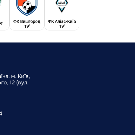
ФК Вишгород
ФК Аліас-Київ
9'
19'
19'
на, м. Київ,
о, 12 (вул.
4