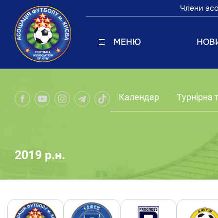
Члени асо
МЕНЮ
НОВ
Календар
Турнірна 
2019 р.н.