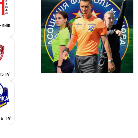
-Київ
5 19'
Б. 19'