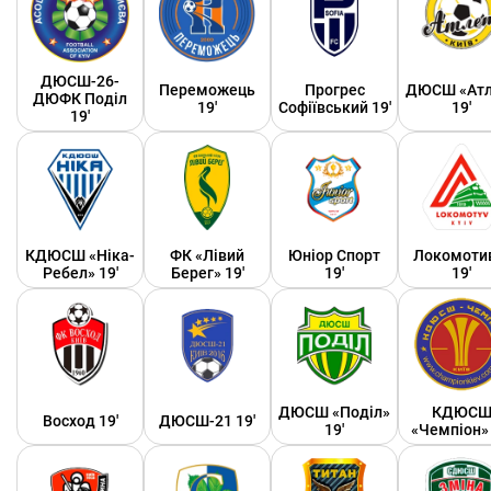
ДЮСШ-26-
Переможець
Прогрес
ДЮСШ «Атл
ДЮФК Поділ
19'
Софіївський 19'
19'
19'
КДЮСШ «Ніка-
ФК «Лівий
Юніор Спорт
Локомоти
Ребел» 19'
Берег» 19'
19'
19'
ДЮСШ «Поділ»
КДЮС
Восход 19'
ДЮСШ-21 19'
19'
«Чемпіон» 