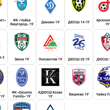
ет»
ФК «Чайка
Арсенал
Динамо 19'
ДЮСШ-14 19'
Вишгород» 19'
19'
в-2
Зміна 19'
Локомотив 19'
ДЮСШ-26 19'
ДЮСШ-1
Ш
ФК «Dynamo
КДЮСШ Козак
Вишневе 19'
Чайка П.
19'
Family» 19'
19'