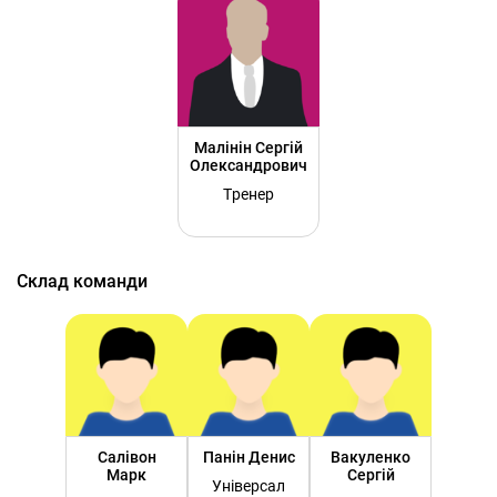
Малінін Сергій
Олександрович
Тренер
Склад команди
Салівон
Панін Денис
Вакуленко
Марк
Сергій
Універсал