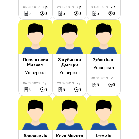
05.08.2019
- 7 р.
29.12.2019
- 6 р.
04.01.2019
- 7 р.
5
0
5
0
5
0
Полянський
Загубинога
Зубко Іван
Максим
Дмитро
Універсал
Універсал
Універсал
08.01.2019
- 7 р.
04.02.2020
- 6 р.
23.07.2019
- 7 р.
5
0
5
0
5
0
Воловників
Кока Микита
Істомін