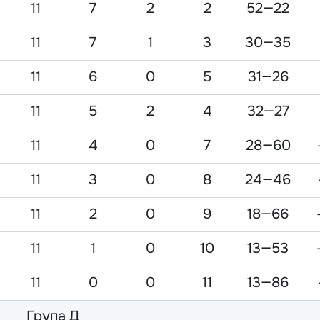
11
7
2
2
52—22
11
7
1
3
30—35
11
6
0
5
31—26
11
5
2
4
32—27
11
4
0
7
28—60
11
3
0
8
24—46
11
2
0
9
18—66
11
1
0
10
13—53
11
0
0
11
13—86
Група Д