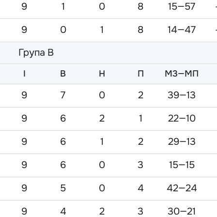
9
1
0
8
15—57
9
0
1
8
14—47
Група В
I
В
Н
П
М3—МП
9
7
0
2
39—13
9
6
2
1
22—10
9
6
1
2
29—13
9
6
0
3
15—15
9
5
0
4
42—24
9
4
2
3
30—21