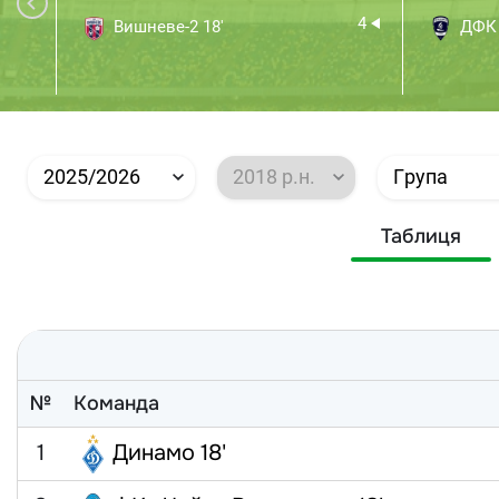
4
Вишневе-2 18'
ДФК 
2025/2026
2018 р.н.
Група
Таблиця
№
Команда
1
Динамо 18'