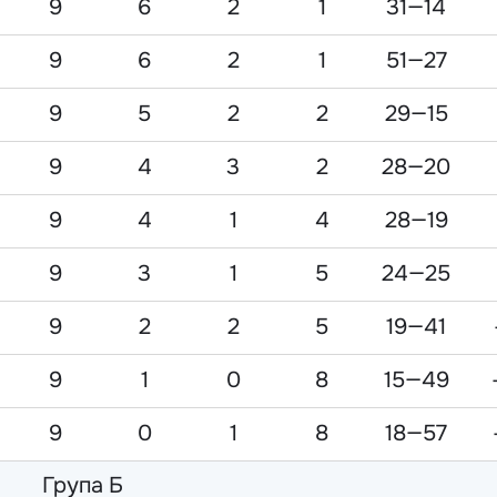
9
6
2
1
31—14
9
6
2
1
51—27
9
5
2
2
29—15
9
4
3
2
28—20
9
4
1
4
28—19
9
3
1
5
24—25
9
2
2
5
19—41
9
1
0
8
15—49
9
0
1
8
18—57
Група Б