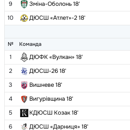
9
Зміна-Оболонь 18'
10
ДЮСШ «Атлет»-2 18'
№
Команда
1
ДЮФК «Вулкан» 18'
2
ДЮСШ-26 18'
3
Вишневе 18'
4
Вигурівщина 18'
5
КДЮСШ Козак 18'
6
ДЮСШ «Дарниця» 18'