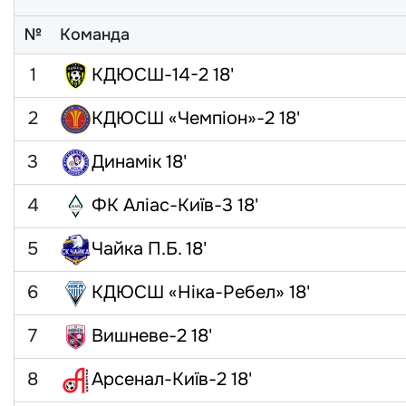
№
Команда
1
КДЮСШ-14-2 18'
2
КДЮСШ «Чемпіон»-2 18'
3
Динамік 18'
4
ФК Аліас-Київ-3 18'
5
Чайка П.Б. 18'
6
КДЮСШ «Ніка-Ребел» 18'
7
Вишневе-2 18'
8
Арсенал-Київ-2 18'