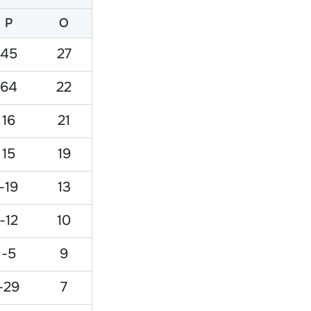
Р
O
45
27
64
22
16
21
15
19
-19
13
-12
10
-5
9
-29
7