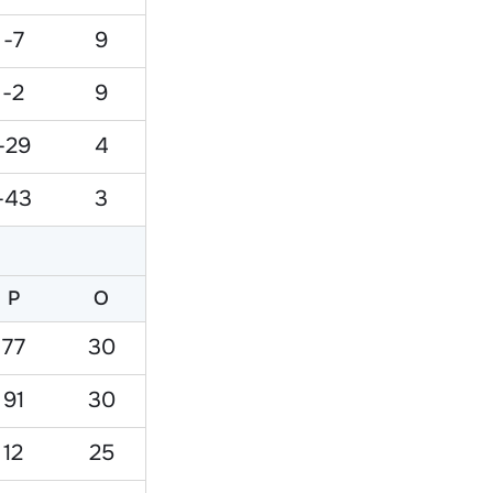
-7
9
-2
9
-29
4
-43
3
Р
O
77
30
91
30
12
25