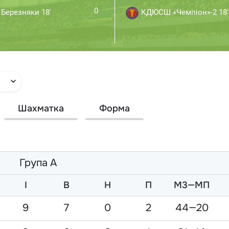
0
Березняки 18'
КДЮСШ «Чемпіон»-2 18'
Шахматка
Форма
Група А
I
В
Н
П
М3—МП
9
7
0
2
44—20