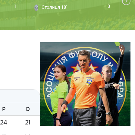
1
3
Столиця 18'
Р
O
24
21