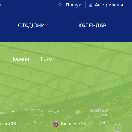
и
Пошук
Авторизація
СТАДІОНИ
КАЛЕНДАР
Новини
Фото
02.05.2026
09.05.2026
ена
ТЕМП
Зміна
15:35
14:30
1
3
арта 18'
Вишневе 18'
КД