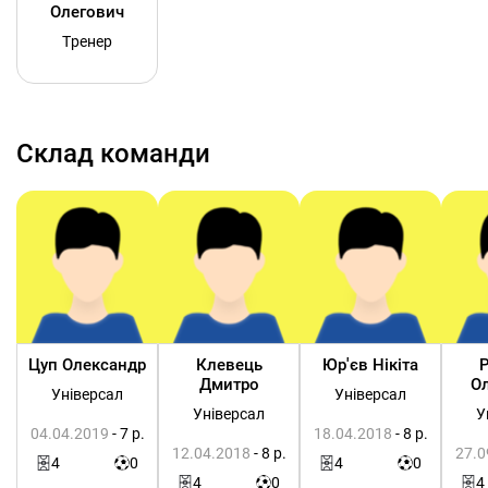
Олегович
Тренер
Склад команди
Цуп Олександр
Клевець
Юр'єв Нікіта
Дмитро
О
Універсал
Універсал
Універсал
У
04.04.2019
- 7 р.
18.04.2018
- 8 р.
12.04.2018
- 8 р.
27.0
4
0
4
0
4
0
4