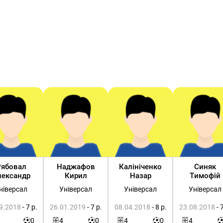
Рябовал
Наджафов
Калініченко
Синяк
лександр
Кирил
Назар
Тимофій
ніверсал
Універсал
Універсал
Універсал
9.2018
- 7 р.
26.01.2019
- 7 р.
08.04.2018
- 8 р.
23.08.2018
- 
0
4
0
4
0
4