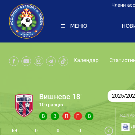
Члени асо
МЕНЮ
НОВ
Календар
Статисти
Вишневе 18'
2025/20
10 гравців
Поділ Ар
В
В
П
П
В
ДЮ
69
0
0
0