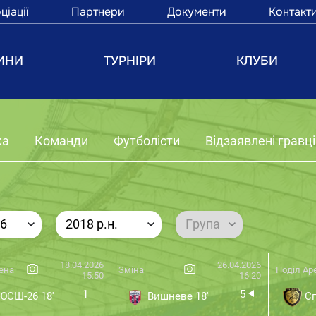
ціації
Партнери
Документи
Контакт
ИНИ
ТУРНІРИ
КЛУБИ
ка
Команди
Футболісти
Відзаявлені гравці
26
2018 р.н.
Група
18.04.2026
26.04.2026
ена
Зміна
Поділ Ар
15:50
16:20
1
5
СШ-26 18'
Вишневе 18'
Сп