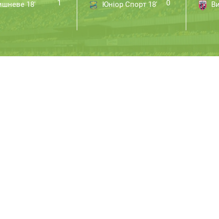
1
0
шневе 18'
Юніор Спорт 18'
Ви