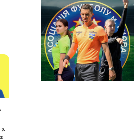
в
8 р.
0