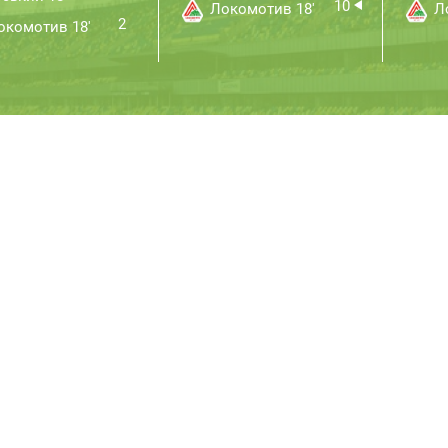
10
Локомотив 18'
Ло
2
комотив 18'