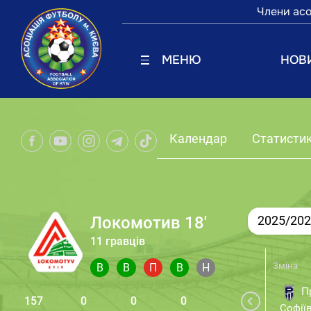
Члени асо
МЕНЮ
НОВ
Календар
Статисти
Локомотив 18'
2025/20
11 гравців
Зміна
В
В
П
В
Н
П
157
0
0
0
Софії