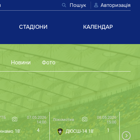
и
Пошук
Авторизація
СТАДІОНИ
КАЛЕНДАР
Новини
Фото
УТБ
07.05.2026
08.05.2026
Локомотив
Локомот
14:00
15:00
4
1
намо 18'
ДЮСШ-14 18'
Ло