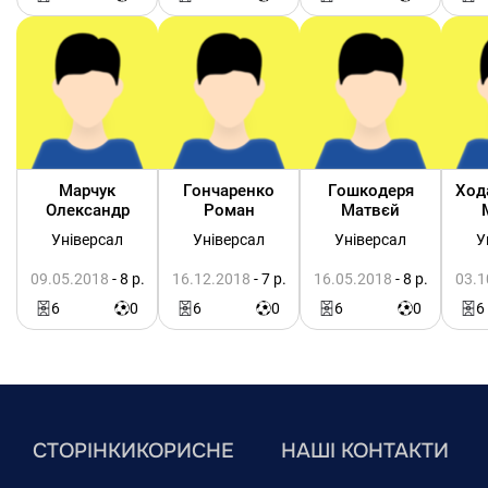
Марчук
Гончаренко
Гошкодеря
Ход
Олександр
Роман
Матвєй
Універсал
Універсал
Універсал
У
09.05.2018
- 8 р.
16.12.2018
- 7 р.
16.05.2018
- 8 р.
03.1
6
0
6
0
6
0
6
СТОРІНКИ
КОРИСНЕ
НАШІ КОНТАКТИ