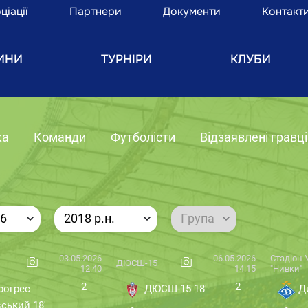
ціації
Партнери
Документи
Контакт
ИНИ
ТУРНІРИ
КЛУБИ
ка
Команди
Футболісти
Відзаявлені гравці
26
2018 р.н.
Група
03.05.2026
06.05.2026
Стадіон 
ДЮСШ-15
12:40
14:15
"Нивки"
2
2
рогрес
ДЮСШ-15 18'
Ди
вський 18'