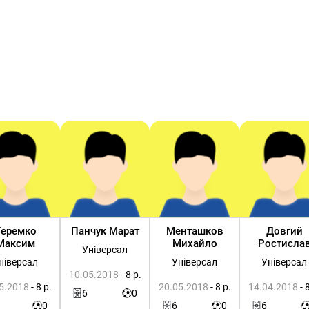
Теремко
Панчук Марат
Менташков
Довгий
Максим
Михайло
Ростисла
Універсал
ніверсал
Універсал
Універсал
10.05.2018
- 8 р.
5.2018
- 8 р.
20.05.2018
- 8 р.
14.04.2018
- 
6
0
0
6
0
6