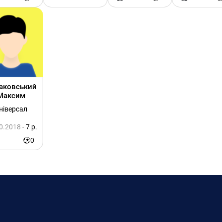
аковський
Максим
ніверсал
0.2018
- 7 р.
0