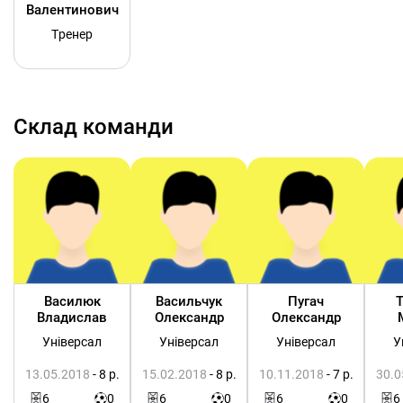
Валентинович
Тренер
Склад команди
Василюк
Васильчук
Пугач
Владислав
Олександр
Олександр
Універсал
Універсал
Універсал
У
13.05.2018
- 8 р.
15.02.2018
- 8 р.
10.11.2018
- 7 р.
30.0
6
0
6
0
6
0
6